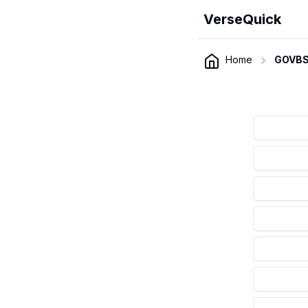
VerseQuick
Home
GOVBS