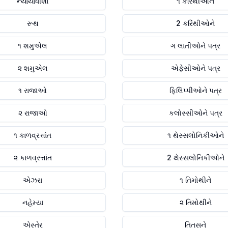
ન્યાયાધીશો
૧ કરિંથીઓને
રૂથ
2 કરિંથીઓને
૧ શમુએલ
ગ લાતીઓને પત્ર
૨ શમુએલ
એફેસીઓને પત્ર
૧ રાજાઓ
ફિલિપ્પીઓને પત્ર
૨ રાજાઓ
કલોસ્સીઓને પત્ર
૧ કાળવ્રત્તાંત
૧ થેસ્સલોનિકીઓને
૨ કાળવ્રત્તાંત
2 થેસ્સલોનિકીઓને
એઝરા
૧ તિમોથીને
નહેમ્યા
૨ તિમોથીને
એસ્તેર
તિતસને