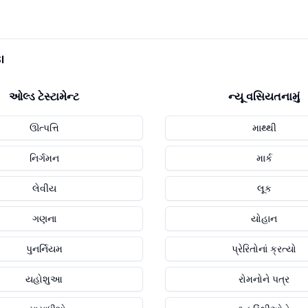
I
ઓલ્ડ ટેસ્ટામેન્ટ
ન્યૂ વસિયતનામું
ઊત્પત્તિ
માથ્થી
નિર્ગમન
માર્ક
લેવીય
લૂક
ગણના
યોહાન
પુનર્નિયમ
પ્રેરિતોનાં ક્રત્યો
યહોશુઆ
રોમનોને પત્ર