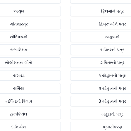
અયૂબ
ફિલેમોને પત્ર
ગીતશાસ્ત્ર
હિબ્રૂઓને પત્ર
નીતિવચનો
યાકૂબનો
સભાશિક્ષક
૧ પિતરનો પત્ર
સોલોમનના ગીતો
૨ પિતરનો પત્ર
યશાયા
૧ યોહાનનો પત્ર
યર્મિયા
૨ યોહાનનો પત્ર
યર્મિયાનો વિલાપ
3 યોહાનનો પત્ર
હઝકિયેલ
યહૂદાનો પત્ર
દાનિએલ
પ્રકટીકરણ