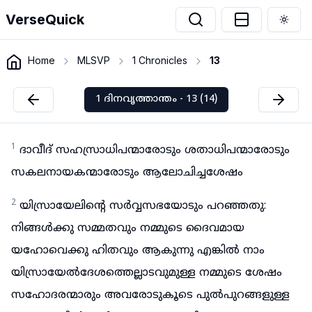
VerseQuick
Togg
Home
MLSVP
1 Chronicles
13
1 ദിനവൃത്താന്തം - 13 (14)
1
ദാവീദ് സഹസ്രാധിപന്മാരോടും ശതാധിപന്മാരോടും
സകലനായകന്മാരോടും ആലോചിച്ചശേഷം
2
യിസ്രായേലിന്റെ സർവ്വസഭയോടും പറഞ്ഞതു:
നിങ്ങൾക്കു സമ്മതവും നമ്മുടെ ദൈവമായ
യഹോവെക്കു ഹിതവും ആകുന്നു എങ്കിൽ നാം
യിസ്രായേൽദേശത്തെല്ലാടവുമുള്ള നമ്മുടെ ശേഷം
സഹോദരന്മാരും അവരോടുകൂടെ പുൽപുറങ്ങളുള്ള