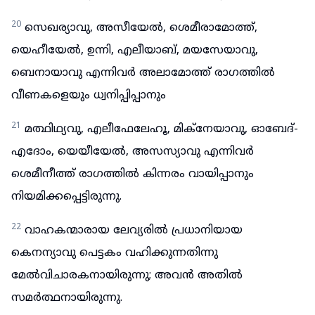
20
സെഖര്യാവു, അസീയേൽ, ശെമീരാമോത്ത്,
യെഹീയേൽ, ഉന്നി, എലീയാബ്, മയസേയാവു,
ബെനായാവു എന്നിവർ അലാമോത്ത് രാഗത്തിൽ
വീണകളെയും ധ്വനിപ്പിപ്പാനും
21
മത്ഥിഥ്യവു, എലീഫേലേഹൂ, മിക്നേയാവു, ഓബേദ്-
എദോം, യെയീയേൽ, അസസ്യാവു എന്നിവർ
ശെമീനീത്ത് രാഗത്തിൽ കിന്നരം വായിപ്പാനും
നിയമിക്കപ്പെട്ടിരുന്നു.
22
വാഹകന്മാരായ ലേവ്യരിൽ പ്രധാനിയായ
കെനന്യാവു പെട്ടകം വഹിക്കുന്നതിന്നു
മേൽവിചാരകനായിരുന്നു; അവൻ അതിൽ
സമർത്ഥനായിരുന്നു.