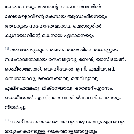
ഹേമാനെയും അവന്റെ സഹോദരന്മാരിൽ
ബേരെഖ്യാവിന്റെ മകനായ ആസാഫിനെയും
അവരുടെ സഹോദരന്മാരായ മെരാര്യരിൽ
കൂശായാവിന്റെ മകനായ ഏഥാനെയും
18
അവരോടുകൂടെ രണ്ടാം തരത്തിലെ തങ്ങളുടെ
സഹോദരന്മാരായ സെഖര്യാവു, ബേൻ, യാസീയേൽ,
ശെമീരാമോത്ത്, യെഹീയേൽ, ഉന്നി, എലീയാബ്,
ബെനായാവു, മയസേയാവു, മത്ഥിഥ്യാവു,
എലീഫെലേഹൂ, മിക്നേയാവു, ഓബേദ്-എദോം,
യെയീയേൽ എന്നിവരെ വാതിൽകാവല്ക്കാരായും
നിയമിച്ചു.
19
സംഗീതക്കാരായ ഹേമാനും ആസാഫും ഏഥാനും
താമ്രംകൊണ്ടുള്ള കൈത്താളങ്ങളെയും