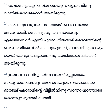
23
ബേരെഖ്യാവും എല്ക്കാനയും പെട്ടകത്തിന്നു
വാതിൽകാവല്ക്കാർ ആയിരുന്നു.
24
ശെബന്യാവു, യോശാഫാത്ത്, നെഥനയേൽ,
അമാസായി, സെഖര്യാവു, ബെനായാവു,
എലെയാസാർ എന്നീ പുരോഹിതന്മാർ ദൈവത്തിന്റെ
പെട്ടകത്തിന്മുമ്പിൽ കാഹളം ഊതി; ഓബേദ്-എദോമും
യെഹീയാവും പെട്ടകത്തിന്നു വാതിൽകാവല്ക്കാർ
ആയിരുന്നു.
25
ഇങ്ങനെ ദാവീദും യിസ്രായേൽമൂപ്പന്മാരും
സഹസ്രാധിപന്മാരും യഹോവയുടെ നിയമപെട്ടകം
ഓബേദ്-എദോമിന്റെ വീട്ടിൽനിന്നു സന്തോഷത്തോടെ
കൊണ്ടുവരുവാൻ പോയി.