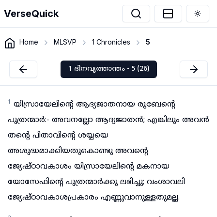
VerseQuick
Togg
Home
MLSVP
1 Chronicles
5
1 ദിനവൃത്താന്തം - 5 (26)
1
യിസ്രായേലിന്റെ ആദ്യജാതനായ രൂബേന്റെ
പുത്രന്മാർ:- അവനല്ലോ ആദ്യജാതൻ; എങ്കിലും അവൻ
തന്റെ പിതാവിന്റെ ശയ്യയെ
അശുദ്ധമാക്കിയതുകൊണ്ടു അവന്റെ
ജ്യേഷ്ഠാവകാശം യിസ്രായേലിന്റെ മകനായ
യോസേഫിന്റെ പുത്രന്മാർക്കു ലഭിച്ചു; വംശാവലി
ജ്യേഷ്ഠാവകാശപ്രകാരം എണ്ണുവാനുള്ളതുമല്ല.