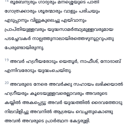
18
രൂബേന്യരും ഗാദ്യരും മനശ്ശെയുടെ പാതി
ഗോത്രക്കാരും ശൂരന്മാരും വാളും പരിചയും
എടുപ്പാനും വില്ലുകുലെച്ചു എയ്‌വാനും
പ്രാപ്തിയുള്ളവരും യുദ്ധസാമർത്ഥ്യമുള്ളവരുമായ
പടച്ചേവകർ നാല്പത്തുനാലായിരത്തെഴുനൂറ്ററുപതു
പേരുണ്ടായിരുന്നു.
19
അവർ ഹഗ്രീയരോടും യെതൂർ, നാഫീശ്, നോദാബ്
എന്നിവരോടും യുദ്ധംചെയ്തു.
20
അവരുടെ നേരെ അവർക്കു സഹായം ലഭിക്കയാൽ
ഹഗ്രീയരും കൂടെയുള്ളവരെല്ലാവരും അവരുടെ
കയ്യിൽ അകപ്പെട്ടു; അവർ യുദ്ധത്തിൽ ദൈവത്തോടു
നിലവിളിച്ചു അവനിൽ ആശ്രയം വെച്ചതുകൊണ്ടു
അവൻ അവരുടെ പ്രാർത്ഥന കേട്ടരുളി.