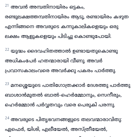
21
അവൻ അമ്പതിനായിരം ഒട്ടകം,
രണ്ടുലക്ഷത്തമ്പതിനായിരം ആടു, രണ്ടായിരം കഴുത
എന്നിങ്ങനെ അവരുടെ കന്നുകാലികളെയും ഒരു
ലക്ഷം ആളുകളെയും പിടിച്ചു കൊണ്ടുപോയി.
22
യുദ്ധം ദൈവഹിതത്താൽ ഉണ്ടായതുകൊണ്ടു
അധികംപേർ ഹതന്മാരായി വീണു. അവർ
പ്രവാസകാലംവരെ അവർക്കു പകരം പാർത്തു.
23
മനശ്ശെയുടെ പാതിഗോത്രക്കാർ ദേശത്തു പാർത്തു
ബാശാൻമുതൽ ബാൽ-ഹെർമ്മോനും, സെനീരും,
ഹെർമ്മോൻ പർവ്വതവും വരെ പെരുകി പരന്നു.
24
അവരുടെ പിതൃഭവനങ്ങളുടെ തലവന്മാരാവിതു:
ഏഫെർ, യിശി, എലീയേൽ, അസ്ത്രീയേൽ,