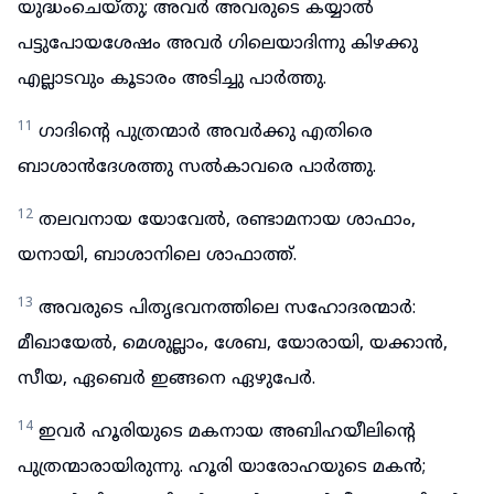
യുദ്ധംചെയ്തു; അവർ അവരുടെ കയ്യാൽ
പട്ടുപോയശേഷം അവർ ഗിലെയാദിന്നു കിഴക്കു
എല്ലാടവും കൂടാരം അടിച്ചു പാർത്തു.
11
ഗാദിന്റെ പുത്രന്മാർ അവർക്കു എതിരെ
ബാശാൻദേശത്തു സൽകാവരെ പാർത്തു.
12
തലവനായ യോവേൽ, രണ്ടാമനായ ശാഫാം,
യനായി, ബാശാനിലെ ശാഫാത്ത്.
13
അവരുടെ പിതൃഭവനത്തിലെ സഹോദരന്മാർ:
മീഖായേൽ, മെശുല്ലാം, ശേബ, യോരായി, യക്കാൻ,
സീയ, ഏബെർ ഇങ്ങനെ ഏഴുപേർ.
14
ഇവർ ഹൂരിയുടെ മകനായ അബിഹയീലിന്റെ
പുത്രന്മാരായിരുന്നു. ഹൂരി യാരോഹയുടെ മകൻ;