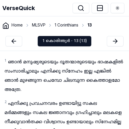
VerseQuick
Togg
Home
MLSVP
1 Corinthians
13
1 കൊരിന്ത്യർ - 13 (13)
1
ഞാൻ മനുഷ്യരുടെയും ദൂതന്മാരുടെയും ഭാഷകളിൽ
സംസാരിച്ചാലും എനിക്കു സ്നേഹം ഇല്ല എങ്കിൽ
ഞാൻ മുഴങ്ങുന്ന ചെമ്പോ ചിലമ്പുന്ന കൈത്താളമോ
അത്രേ.
2
എനിക്കു പ്രവചനവരം ഉണ്ടായിട്ടു സകല
മർമ്മങ്ങളും സകല ജ്ഞാനവും ഗ്രഹിച്ചാലും മലകളെ
നീക്കുവാൻതക്ക വിശ്വാസം ഉണ്ടായാലും സ്നേഹമില്ല