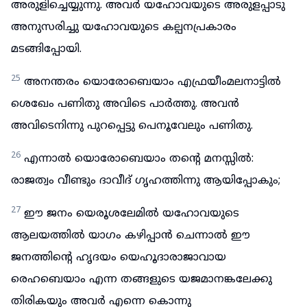
അരുളിച്ചെയ്യുന്നു. അവർ യഹോവയുടെ അരുളപ്പാടു
അനുസരിച്ചു യഹോവയുടെ കല്പനപ്രകാരം
മടങ്ങിപ്പോയി.
25
അനന്തരം യൊരോബെയാം എഫ്രയീംമലനാട്ടിൽ
ശെഖേം പണിതു അവിടെ പാർത്തു. അവൻ
അവിടെനിന്നു പുറപ്പെട്ടു പെനൂവേലും പണിതു.
26
എന്നാൽ യൊരോബെയാം തന്റെ മനസ്സിൽ:
രാജത്വം വീണ്ടും ദാവീദ് ഗൃഹത്തിന്നു ആയിപ്പോകും;
27
ഈ ജനം യെരൂശലേമിൽ യഹോവയുടെ
ആലയത്തിൽ യാഗം കഴിപ്പാൻ ചെന്നാൽ ഈ
ജനത്തിന്റെ ഹൃദയം യെഹൂദാരാജാവായ
രെഹബെയാം എന്ന തങ്ങളുടെ യജമാനങ്കലേക്കു
തിരികയും അവർ എന്നെ കൊന്നു