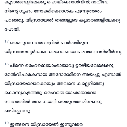
കൂടാരങ്ങളിലേക്കു പൊയ്ക്കൊൾവിൻ; ദാവീദേ,
നിന്റെ ഗൃഹം നോക്കിക്കൊൾക എന്നുത്തരം
പറഞ്ഞു, യിസ്രായേൽ തങ്ങളുടെ കൂടാരങ്ങളിലേക്കു
പോയി.
17
യെഹൂദാനഗരങ്ങളിൽ പാർത്തിരുന്ന
യിസ്രായേല്യർക്കോ രെഹബെയാം രാജാവായ്തീർന്നു.
18
പിന്നെ രെഹബെയാംരാജാവു ഊഴിയവേലെക്കു
മേൽവിചാരകനായ അദോരാമിനെ അയച്ചു; എന്നാൽ
യിസ്രായേലൊക്കെയും അവനെ കല്ലെറിഞ്ഞു
കൊന്നുകളഞ്ഞു; രെഹബെയാംരാജാവോ
വേഗത്തിൽ രഥം കയറി യെരൂശലേമിലേക്കു
ഓടിപ്പോന്നു.
19
ഇങ്ങനെ യിസ്രായേൽ ഇന്നുവരെ