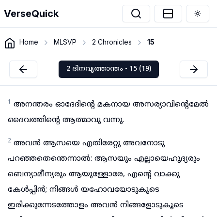
VerseQuick
Togg
Home
MLSVP
2 Chronicles
15
2 ദിനവൃത്താന്തം - 15 (19)
1
അനന്തരം ഓദേദിന്റെ മകനായ അസര്യാവിന്റെമേൽ
ദൈവത്തിന്റെ ആത്മാവു വന്നു.
2
അവൻ ആസയെ എതിരേറ്റു അവനോടു
പറഞ്ഞതെന്തെന്നാൽ: ആസയും എല്ലായെഹൂദ്യരും
ബെന്യാമീന്യരും ആയുള്ളോരേ, എന്റെ വാക്കു
കേൾപ്പിൻ; നിങ്ങൾ യഹോവയോടുകൂടെ
ഇരിക്കുന്നേടത്തോളം അവൻ നിങ്ങളോടുകൂടെ