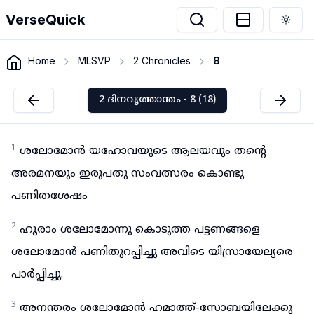
VerseQuick
Togg
Home
MLSVP
2 Chronicles
8
2 ദിനവൃത്താന്തം - 8 (18)
1
ശലോമോൻ യഹോവയുടെ ആലയവും തന്റെ
അരമനയും ഇരുപതു സംവത്സരം കൊണ്ടു
പണിതശേഷം
2
ഹൂരാം ശലോമോന്നു കൊടുത്ത പട്ടണങ്ങളെ
ശലോമോൻ പണിതുറപ്പിച്ചു അവിടെ യിസ്രായേല്യരെ
പാർപ്പിച്ചു.
3
അനന്തരം ശലോമോൻ ഹമാത്ത്-സോബയിലേക്കു