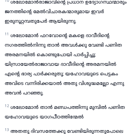
10
ശലോമോൻരാജാവിന്റെ പ്രധാന ഉദ്യോഗസ്ഥന്മാരും
ജനത്തിന്റെ മേൽവിചാരകന്മാരുമായ ഇവർ
ഇരുനൂറ്റമ്പതുപേർ ആയിരുന്നു.
11
ശലോമോൻ ഫറവോന്റെ മകളെ ദാവീദിന്റെ
നഗരത്തിൽനിന്നു താൻ അവൾക്കു വേണ്ടി പണിത
അരമനയിൽ കൊണ്ടുപോയി പാർപ്പിച്ചു;
യിസ്രായേൽരാജാവായ ദാവീദിന്റെ അരമനയിൽ
എന്റെ ഭാര്യ പാർക്കരുതു; യഹോവയുടെ പെട്ടകം
അവിടെ വന്നിരിക്കയാൽ അതു വിശുദ്ധമല്ലോ എന്നു
അവൻ പറഞ്ഞു.
12
ശലോമോൻ താൻ മണ്ഡപത്തിന്നു മുമ്പിൽ പണിത
യഹോവയുടെ യാഗപീഠത്തിന്മേൽ
13
അതതു ദിവസത്തേക്കു വേണ്ടിയിരുന്നതുപോലെ