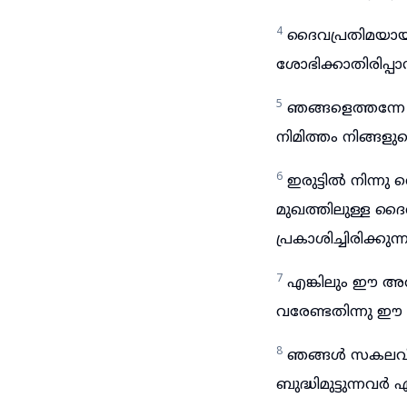
4
ദൈവപ്രതിമയായ ക
ശോഭിക്കാതിരിപ്പ
5
ഞങ്ങളെത്തന്നേ
നിമിത്തം നിങ്ങളു
6
ഇരുട്ടിൽ നിന്ന
മുഖത്തിലുള്ള ദൈ
പ്രകാശിച്ചിരിക്കുന്ന
7
എങ്കിലും ഈ അത്
വരേണ്ടതിന്നു ഈ
8
ഞങ്ങൾ സകലവിധത്
ബുദ്ധിമുട്ടുന്നവർ എ