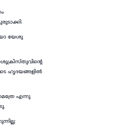
നം
ുടാക്കി.
േയോ യേശു
ശുക്രിസ്തുവിന്റെ
ളുടെ ഹൃദയങ്ങളിൽ
മത്രേ എന്നു
ു.
നില്ല;