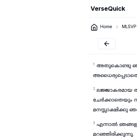
VerseQuick
Home
MLSVP
1
അതുകൊണ്ടു ഞങ്
അധൈര്യപ്പെടാത
2
ലജ്ജാകരമായ രഹ
ചേർക്കാതെയും സ
മനസ്സാക്ഷിക്കു ഞങ
3
എന്നാൽ ഞങ്ങളു
മറഞ്ഞിരിക്കുന്നു.