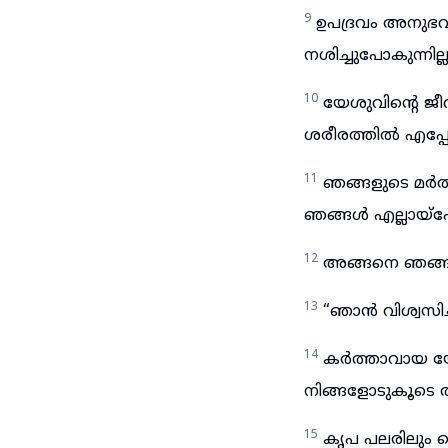
9
ഉപദ്രവം അനുഭവിക
നശിച്ചുപോകുന്നില്ല
10
യേശുവിന്റെ ജീ
ശരീരത്തിൽ എപ്പോഴ
11
ഞങ്ങളുടെ മർത്യ
ഞങ്ങൾ എല്ലായ്പോ
12
അങ്ങനെ ഞങ്ങളി
13
“ഞാൻ വിശ്വസി
14
കർത്താവായ യേശ
നിങ്ങളോടുകൂടെ ത
15
കൃപ പലരിലും പെ