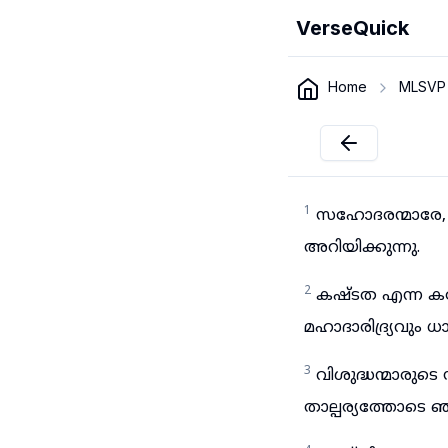
VerseQuick
Home
MLSVP
1
സഹോദരന്മാരേ,
അറിയിക്കുന്നു.
2
കഷ്ടത എന്ന ക
മഹാദാരിദ്ര്യവും 
3
വിശുദ്ധന്മാരുട
താല്പര്യത്തോടെ 