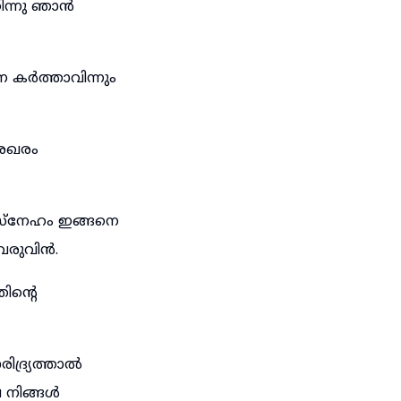
ിന്നു ഞാൻ
 കർത്താവിന്നും
േഖരം
 സ്നേഹം ഇങ്ങനെ
ിവരുവിൻ.
ിന്റെ
ിദ്ര്യത്താൽ
പ നിങ്ങൾ