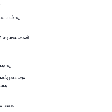
”
വത്തിന്നു
ൽ സ്വമേധയായി
ന്നു.
ാണിപ്പാനായും
്കു
അപവാദം