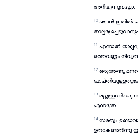
അറിയുന്നുവല്ലോ.
10
ഞാൻ ഇതിൽ എന്റ
താല്പര്യപ്പെടുവാ
11
എന്നാൽ താല്പര
ഒത്തവണ്ണം നിവൃത്
12
ഒരുത്തന്നു മനസ
പ്രാപ്തിയുള്ളത
13
മറ്റുള്ളവർക്കു
എന്നത്രേ.
14
സമത്വം ഉണ്ടാവ
ഉതകേണ്ടതിന്നു ഇക