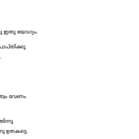
കു ഇതു യോഗ്യം.
രാപ്തിക്കു
.
മത്വം വേണം
ിന്നു
നു ഉതകട്ടെ.