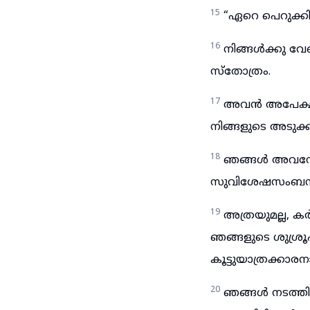
15
“ഏറെ പെറുക്കി
16
നിങ്ങൾക്കു വേ
സ്തോത്രം.
17
അവൻ അപേക്ഷ ക
നിങ്ങളുടെ അടുക്കലേ
18
ഞങ്ങൾ അവനോട
സുവിശേഷസംബന്ധമ
19
അത്രയുമല്ല, കർ
ഞങ്ങളുടെ ശുശ്ര
കൂട്ടുയാത്രക്കാ
20
ഞങ്ങൾ നടത്ത