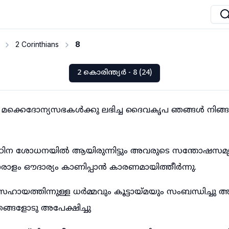
2 Corinthians
8
2 കൊരിന്ത്യർ - 8 (24)
 മക്കെദോന്യസഭകൾക്കു ലഭിച്ച ദൈവകൃപ ഞങ്ങൾ നിങ്
ഠിന ശോധനയിൽ ആയിരുന്നിട്ടും അവരുടെ സന്തോഷസമൃദ
ധാരാളം ഔദാര്യം കാണിപ്പാൻ കാരണമായിത്തീർന്നു.
െ സഹായത്തിന്നുള്ള ധർമ്മവും കൂട്ടായ്മയും സംബന്ധിച്ച
ഞങ്ങളോടു അപേക്ഷിച്ചു