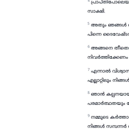
4
പ്രാപ്തിപോലെയു
സാക്ഷി.
5
അതും ഞങ്ങൾ വിച
പിന്നെ ദൈവേഷ്ടത്
6
അങ്ങനെ തീതൊസ
നിവർത്തിക്കേണം
7
എന്നാൽ വിശ്വാ
എല്ലാറ്റിലും നിങ
8
ഞാൻ കല്പനയായിട്
പരമാർത്ഥതയും ശ
9
നമ്മുടെ കർത്താ
നിങ്ങൾ സമ്പന്നർ 