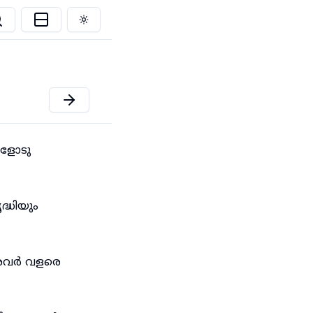
Toggle theme
ങളോടു
്ധിയും
ു അവർ വളരെ