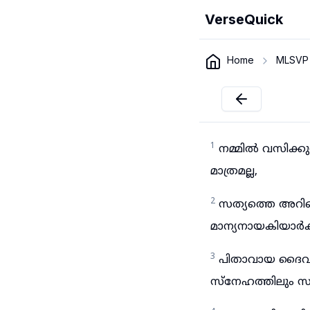
VerseQuick
Home
MLSVP
1
നമ്മിൽ വസിക്കു
മാത്രമല്ല,
2
സത്യത്തെ അറിഞ്
മാന്യനായകിയാർക്
3
പിതാവായ ദൈവത്ത
സ്നേഹത്തിലും സത