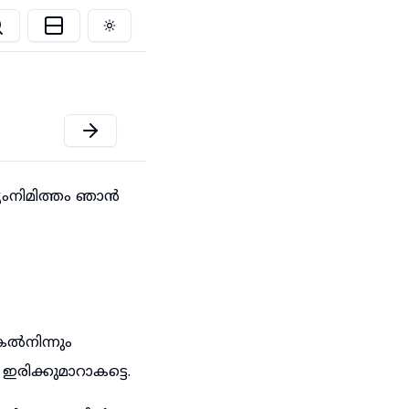
Toggle theme
്യംനിമിത്തം ഞാൻ
കൽനിന്നും
രിക്കുമാറാകട്ടെ.