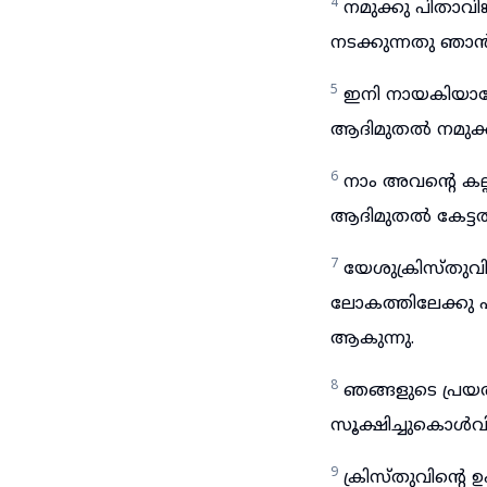
4
നമുക്കു പിതാവി
നടക്കുന്നതു ഞാൻ
5
ഇനി നായകിയാരേ,
ആദിമുതൽ നമുക്കു
6
നാം അവന്റെ കല
ആദിമുതൽ കേട്ടത
7
യേശുക്രിസ്തുവ
ലോകത്തിലേക്കു പു
ആകുന്നു.
8
ഞങ്ങളുടെ പ്രയത
സൂക്ഷിച്ചുകൊൾവ
9
ക്രിസ്തുവിന്റ