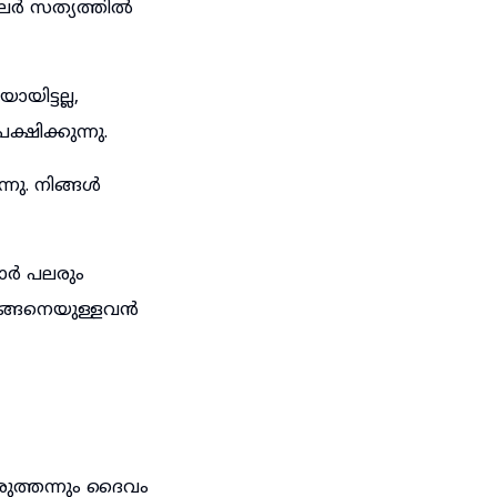
ിലർ സത്യത്തിൽ
ിട്ടല്ല,
ഷിക്കുന്നു.
നു. നിങ്ങൾ
ാർ പലരും
 ഇങ്ങനെയുള്ളവൻ
ുത്തന്നും ദൈവം