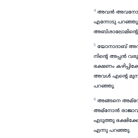
4
അവൻ അവനോടു: ന
എന്നോടു പറഞ്ഞ
അബ്ശാലോമിന്റെ പ
5
യോനാദാബ് അവനോ
നിന്റെ അപ്പൻ വ
ഭക്ഷണം കഴിപ്പിക
അവൾ എന്റെ മുമ്
പറഞ്ഞു.
6
അങ്ങനെ അമ്നോൻ
അമ്നോൻ രാജാവി
എടുത്തു ഭക്ഷിക്കേ
എന്നു പറഞ്ഞു.