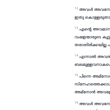
12
അവൾ അവനോടു:
ഇതു കൊള്ളരുതാത
13
എന്റെ അവമാന
വഷളന്മാരുടെ കൂ
തരാതിരിക്കയില്ല 
14
എന്നാൽ അവൻ, 
ബലമുള്ളവനാകകൊണ
15
പിന്നെ അമ്ന
സ്നേഹത്തെക്കാൾ 
അമ്നോൻ അവളോട
16
അവൾ അവനോടു: