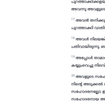
പുറത്താക്കിക്കള
അവന്നു അവളുടെ വ
17
അവൻ തനിക്കു ശ
പുറത്താക്കി വാത
18
അവൾ നിലയങ്കി 
പതിവായിരുന്നു. 
19
അപ്പോൾ താമാർ 
കയ്യുംവെച്ചു നിലവ
20
അവളുടെ സഹോ
നിന്റെ അടുക്കൽ
സഹോദരനല്ലോ; ഈ 
സഹോദരനായ അബ്ശ