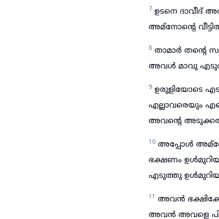
7
ഉടനെ ദാവീദ് 
അമ്നോന്റെ വീട്ടി
8
താമാർ തന്റെ സ
അവൾ മാവു എടുത്തു
9
ഉരുളിയോടെ എടുത
എല്ലാവരെയും എന്
അവന്റെ അടുക്കൽ
10
അപ്പോൾ അമ്നോൻ
ഭക്ഷണം ഉൾമുറിയ
എടുത്തു ഉൾമുറ
11
അവൻ ഭക്ഷിക്
അവൻ അവളെ പിടിച