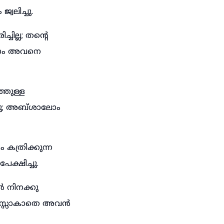
വലിച്ചു.
ല്ല; തന്റെ
ോം അവനെ
്തുള്ള
നു; അബ്ശാലോം
ത്രിക്കുന്ന
ക്ഷിച്ചു.
 നിനക്കു
 മനസ്സാകാതെ അവൻ