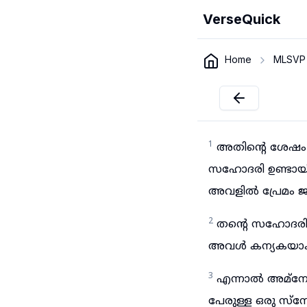
VerseQuick
Home
MLSVP
1
അതിന്റെ ശേഷം 
സഹോദരി ഉണ്ടായിര
അവളിൽ പ്രേമം ജനി
2
തന്റെ സഹോദരിയ
അവൾ കന്യകയാകയ
3
എന്നാൽ അമ്നോന
പേരുള്ള ഒരു സ്ന