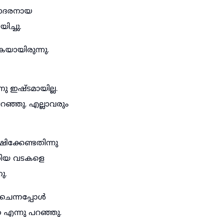
ഹോദരനായ
ിച്ചു.
യായിരുന്നു.
ു ഇഷ്ടമായില്ല.
ഞ്ഞു. എല്ലാവരും
ക്കേണ്ടതിന്നു
്കിയ വടകളെ
ു.
െന്നപ്പോൾ
എന്നു പറഞ്ഞു.