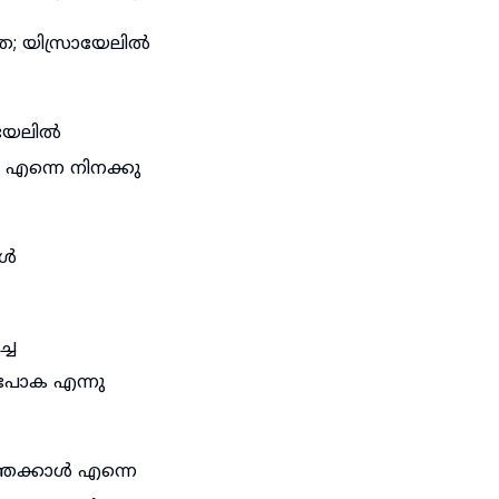
; യിസ്രായേലിൽ
ായേലിൽ
എന്നെ നിനക്കു
ാൾ
്ച
ു പോക എന്നു
െക്കാൾ എന്നെ