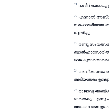
21
ദാവീദ്‌ രാജാവു
22
എന്നാൽ അബ്ശാ
സഹോദരിയായ താ
ദ്വേഷിച്ചു.
23
രണ്ടു സംവത്സ
ബാൽഹാസോരിൽ ആട
രാജകുമാരന്മാരെയ
24
അബ്ശാലോം രാജാ
അടിയന്തരം ഉണ്ടു
25
രാജാവു അബ്ശാ
ഭാരമാകും എന്നു
അവനെ അനുഗ്രഹിച