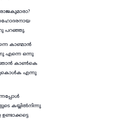
 രാജകുമാരാ?
െ സഹോദരനായ
നു പറഞ്ഞു.
്നെ കാണ്മാൻ
 എന്നെ ഒന്നു
ന്നു ഞാൻ കാൺകെ
്ചുകൊൾക എന്നു
്നപ്പോൾ
െ കയ്യിൽനിന്നു
ഉണ്ടാക്കട്ടെ