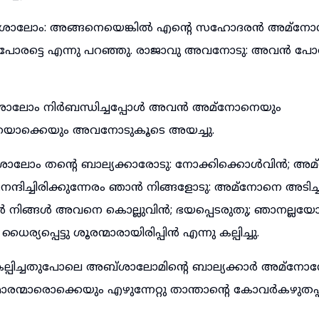
ശാലോം: അങ്ങനെയെങ്കിൽ എന്റെ സഹോദരൻ അമ്ന
ോരട്ടെ എന്നു പറഞ്ഞു. രാജാവു അവനോടു: അവൻ പോരുന
്ശാലോം നിർബന്ധിച്ചപ്പോൾ അവൻ അമ്നോനെയും
െയൊക്കെയും അവനോടുകൂടെ അയച്ചു.
ാലോം തന്റെ ബാല്യക്കാരോടു: നോക്കിക്കൊൾവിൻ; അ
നന്ദിച്ചിരിക്കുന്നേരം ഞാൻ നിങ്ങളോടു: അമ്നോനെ അടിച്
ൾ നിങ്ങൾ അവനെ കൊല്ലുവിൻ; ഭയപ്പെടരുതു; ഞാനല്ലയോ
ധൈര്യപ്പെട്ടു ശൂരന്മാരായിരിപ്പിൻ എന്നു കല്പിച്ചു.
പിച്ചതുപോലെ അബ്ശാലോമിന്റെ ബാല്യക്കാർ അമ്നോന
ന്മാരൊക്കെയും എഴുന്നേറ്റു താന്താന്റെ കോവർകഴുതപ്