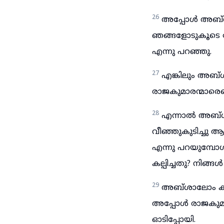
26
അപ്പോൾ അബ്
ഞങ്ങളോടുകൂടെ പ
എന്നു പറഞ്ഞു.
27
എങ്കിലും അബ
രാജകുമാരന്മാര
28
എന്നാൽ അബ്ശ
വീഞ്ഞുകുടിച്ചു ആ
എന്നു പറയുമ്പോ
കല്പിച്ചതു? നിങ്ങൾ 
29
അബ്ശാലോം കല്
അപ്പോൾ രാജകുമാര
ഓടിപ്പോയി.