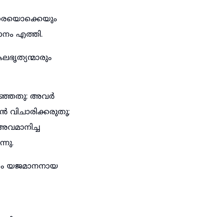
ാരെയൊക്കെയും
ാനം എത്തി.
ലഭൃത്യന്മാരും
റഞ്ഞതു: അവർ
 വിചാരിക്കരുതു;
അവമാനിച്ച
നു.
ാനം യജമാനനായ