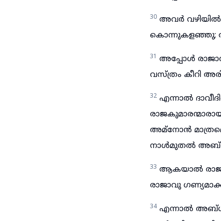
30
അവർ വഴിയിൽ 
കൊന്നുകളഞ്ഞു; അ
31
അപ്പോൾ രാജാവു 
വസ്ത്രം കീറി അരി
32
എന്നാൽ ദാവീദ
രാജകുമാരന്മാരാ
അമ്നോൻ മാത്രമെ
നാൾമുതൽ അബ്ശാല
33
ആകയാൽ രാജകുമ
രാജാവു ഗണ്യമാക്ക
34
എന്നാൽ അബ്ശാ