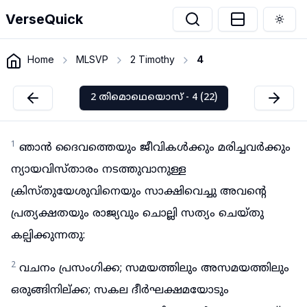
VerseQuick
Togg
Home
MLSVP
2 Timothy
4
2 തിമൊഥെയൊസ് - 4 (22)
1
ഞാൻ ദൈവത്തെയും ജീവികൾക്കും മരിച്ചവർക്കും
ന്യായവിസ്താരം നടത്തുവാനുള്ള
ക്രിസ്തുയേശുവിനെയും സാക്ഷിവെച്ചു അവന്റെ
പ്രത്യക്ഷതയും രാജ്യവും ചൊല്ലി സത്യം ചെയ്തു
കല്പിക്കുന്നതു:
2
വചനം പ്രസംഗിക്ക; സമയത്തിലും അസമയത്തിലും
ഒരുങ്ങിനില്ക്ക; സകല ദീർഘക്ഷമയോടും