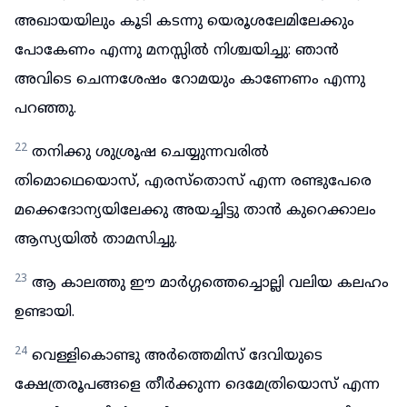
അഖായയിലും കൂടി കടന്നു യെരൂശലേമിലേക്കും
പോകേണം എന്നു മനസ്സിൽ നിശ്ചയിച്ചു: ഞാൻ
അവിടെ ചെന്നശേഷം റോമയും കാണേണം എന്നു
പറഞ്ഞു.
22
തനിക്കു ശുശ്രൂഷ ചെയ്യുന്നവരിൽ
തിമൊഥെയൊസ്, എരസ്തൊസ് എന്ന രണ്ടുപേരെ
മക്കെദോന്യയിലേക്കു അയച്ചിട്ടു താൻ കുറെക്കാലം
ആസ്യയിൽ താമസിച്ചു.
23
ആ കാലത്തു ഈ മാർഗ്ഗത്തെച്ചൊല്ലി വലിയ കലഹം
ഉണ്ടായി.
24
വെള്ളികൊണ്ടു അർത്തെമിസ് ദേവിയുടെ
ക്ഷേത്രരൂപങ്ങളെ തീർക്കുന്ന ദെമേത്രിയൊസ് എന്ന