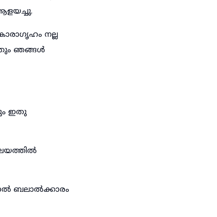
ആളയച്ചു.
ാരാഗൃഹം നല്ല
്നതും ഞങ്ങൾ
ും ഇതു
ാലയത്തിൽ
കയാൽ ബലാൽക്കാരം