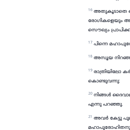
16
അതുകൂടാതെ യെര
രോഗികളെയും അശു
സൌഖ്യം പ്രാപിക്ക
17
പിന്നെ മഹാപു
18
അസൂയ നിറഞ്ഞു 
19
രാത്രിയിലോ ക
കൊണ്ടുവന്നു:
20
നിങ്ങൾ ദൈവാല
എന്നു പറഞ്ഞു.
21
അവർ കേട്ടു പു
മഹാപുരോഹിതനും 