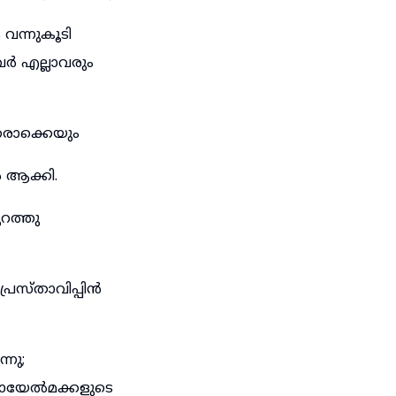
 വന്നുകൂടി
ർ എല്ലാവരും
രൊക്കെയും
 ആക്കി.
റത്തു
രസ്താവിപ്പിൻ
്നു;
രായേൽമക്കളുടെ