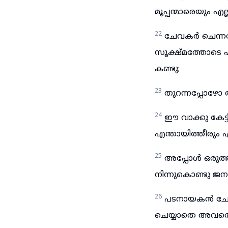
മൂപ്പന്മാരെയും എ
22
ചേവകർ ചെന്നപ
സൂക്ഷ്മത്തോടെ പ
കണ്ടു;
23
തുറന്നപ്പോഴോ 
24
ഈ വാക്കു കേട
എന്തായിത്തീരും എന
25
അപ്പോൾ ഒരുത്
നിന്നുകൊണ്ടു ജനത
26
പടനായകൻ ചേവക
ചെയ്യാതെ അവരെ കൂ