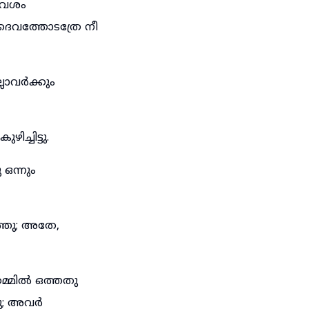
കൈവശം
 ദൈവത്തോടത്രേ നീ
്ലാവർക്കും
്ചിട്ടു.
ഒന്നും
്ഞു; അതേ,
മ്മിൽ ഒത്തതു
ടു; അവർ