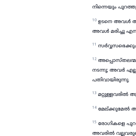
നിന്നെയും പുറത്
10
ഉടനെ അവൾ അവന
അവൾ മരിച്ചു എന്ന
11
സർവ്വസഭെക്കും
12
അപ്പൊസ്തലന്മ
നടന്നു; അവർ എല
പതിവായിരുന്നു.
13
മറ്റുള്ളവരിൽ 
14
മേല്ക്കുമേൽ അന
15
രോഗികളെ പുറത
അവരിൽ വല്ലവരുടെയ