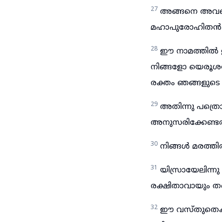
27
അങ്ങനെ അവരെ ക
മഹാപുരോഹിതൻ
28
ഈ നാമത്തിൽ ഉപ
നിങ്ങളോ യെരൂശലേ
രക്തം ഞങ്ങളുടെ 
29
അതിന്നു പത്ര
അനുസരിക്കേണ്ടത
30
നിങ്ങൾ മരത്തിൽ
31
യിസ്രായേലിന്
രക്ഷിതാവായും തന്
32
ഈ വസ്തുതെക്ക