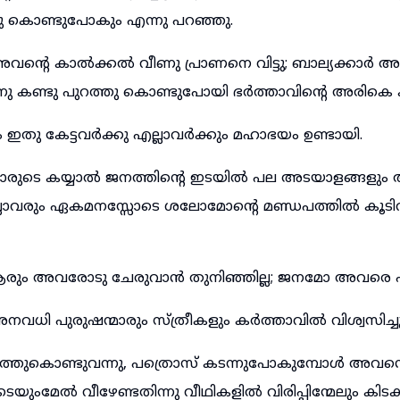
തു കൊണ്ടുപോകും എന്നു പറഞ്ഞു.
്റെ കാൽക്കൽ വീണു പ്രാണനെ വിട്ടു; ബാല്യക്കാർ അക
ു കണ്ടു പുറത്തു കൊണ്ടുപോയി ഭർത്താവിന്റെ അരികെ കുഴിച
 ഇതു കേട്ടവർക്കു എല്ലാവർക്കും മഹാഭയം ഉണ്ടായി.
ാരുടെ കയ്യാൽ ജനത്തിന്റെ ഇടയിൽ പല അടയാളങ്ങളും 
്ലാവരും ഏകമനസ്സോടെ ശലോമോന്റെ മണ്ഡപത്തിൽ കൂട
ആരും അവരോടു ചേരുവാൻ തുനിഞ്ഞില്ല; ജനമോ അവരെ പുകഴ
വധി പുരുഷന്മാരും സ്ത്രീകളും കർത്താവിൽ വിശ്വസിച്ചു 
്തുകൊണ്ടുവന്നു, പത്രൊസ് കടന്നുപോകുമ്പോൾ അവന്റെ
ുംമേൽ വീഴേണ്ടതിന്നു വീഥികളിൽ വിരിപ്പിന്മേലും കിടക്