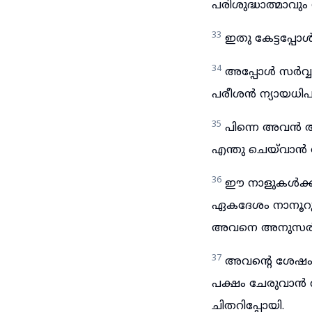
പരിശുദ്ധാത്മാവു
33
ഇതു കേട്ടപ്പ
34
അപ്പോൾ സർവ്വ
പരീശൻ ന്യായധിപസ
35
പിന്നെ അവൻ അ
എന്തു ചെയ്‌വാൻ 
36
ഈ നാളുകൾക്കു 
ഏകദേശം നാനൂറു 
അവനെ അനുസരിച്ചവ
37
അവന്റെ ശേഷം ഗ
പക്ഷം ചേരുവാൻ 
ചിതറിപ്പോയി.