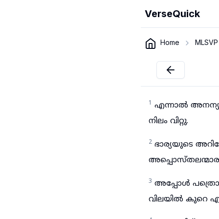
VerseQuick
Home
MLSVP
1
എന്നാൽ അനന്യാ
നിലം വിറ്റു.
2
ഭാര്യയുടെ അറി
അപ്പൊസ്തലന്മാരു
3
അപ്പോൾ പത്രൊസ്
വിലയിൽ കുറെ എട