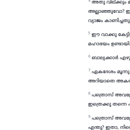
4
അതു വില്ക്കും 
അല്ലാഞ്ഞുവോ? ഈ 
വ്യാജം കാണിച്ചതു
5
ഈ വാക്കു കേട്ടി
മഹാഭയം ഉണ്ടായി
6
ബാല്യക്കാർ എഴു
7
ഏകദേശം മൂന്നു
അറിയാതെ അകത്ത
8
പത്രൊസ് അവളോട
ഇത്രെക്കു തന്ന
9
പത്രൊസ് അവളോട
എന്തു? ഇതാ, നിന