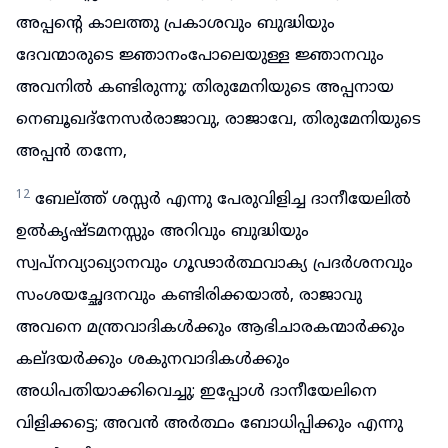
അപ്പന്റെ കാലത്തു പ്രകാശവും ബുദ്ധിയും
ദേവന്മാരുടെ ജ്ഞാനംപോലെയുള്ള ജ്ഞാനവും
അവനിൽ കണ്ടിരുന്നു; തിരുമേനിയുടെ അപ്പനായ
നെബൂഖദ്നേസർരാജാവു, രാജാവേ, തിരുമേനിയുടെ
അപ്പൻ തന്നേ,
12
ബേല്ത്ത് ശസ്സർ എന്നു പേരുവിളിച്ച ദാനീയേലിൽ
ഉൽകൃഷ്ടമനസ്സും അറിവും ബുദ്ധിയും
സ്വപ്നവ്യാഖ്യാനവും ഗൂഢാർത്ഥവാക്യ പ്രദർശനവും
സംശയച്ഛേദനവും കണ്ടിരിക്കയാൽ, രാജാവു
അവനെ മന്ത്രവാദികൾക്കും ആഭിചാരകന്മാർക്കും
കല്ദയർക്കും ശകുനവാദികൾക്കും
അധിപതിയാക്കിവെച്ചു; ഇപ്പോൾ ദാനീയേലിനെ
വിളിക്കട്ടെ; അവൻ അർത്ഥം ബോധിപ്പിക്കും എന്നു