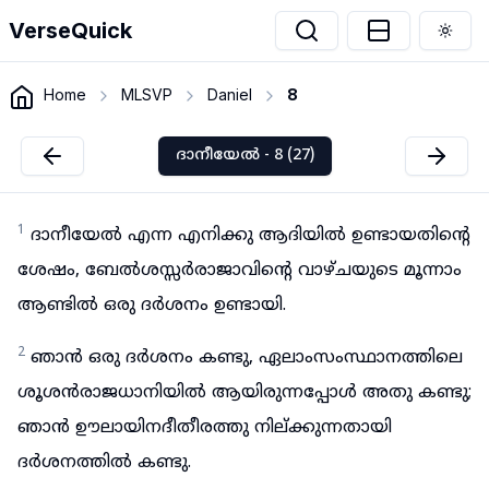
VerseQuick
Togg
Home
MLSVP
Daniel
8
ദാനീയേൽ - 8 (27)
1
ദാനീയേൽ എന്ന എനിക്കു ആദിയിൽ ഉണ്ടായതിന്റെ
ശേഷം, ബേൽശസ്സർരാജാവിന്റെ വാഴ്ചയുടെ മൂന്നാം
ആണ്ടിൽ ഒരു ദർശനം ഉണ്ടായി.
2
ഞാൻ ഒരു ദർശനം കണ്ടു, ഏലാംസംസ്ഥാനത്തിലെ
ശൂശൻരാജധാനിയിൽ ആയിരുന്നപ്പോൾ അതു കണ്ടു;
ഞാൻ ഊലായിനദീതീരത്തു നില്ക്കുന്നതായി
ദർശനത്തിൽ കണ്ടു.