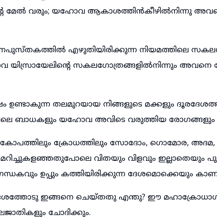
റെ മേൽ വരും; യഹോവ ആകാശത്തിൻകീഴിൽനിന്നു അവന്
ണപുസ്തകത്തിൽ എഴുതിയിരിക്കുന്ന നിയമത്തിലെ സകല
 യിസ്രായേലിന്റെ സകലഗോത്രങ്ങളിൽനിന്നും അവനെ ദ
ം ഉണ്ടാകുന്ന തലമുറയായ നിങ്ങളുടെ മക്കളും ദൂരദേശത്തു
തിലെ ബാധകളും യഹോവ അവിടെ വരുത്തിയ രോഗങ്ങളും
കോപത്തിലും ക്രോധത്തിലും സോദോം, ഗൊമോര, അദ
 മറിച്ചുകളഞ്ഞതുപോലെ വിതയും വിളവും ഇല്ലാതെയും പുല
ന്ധകവും ഉപ്പും കത്തിയിരിക്കുന്ന ദേശമൊക്കെയും കാ
്തോടു ഇങ്ങനെ ചെയ്തതു എന്തു? ഈ മഹാക്രോധാഗ്
ലജാതികളും ചോദിക്കും.