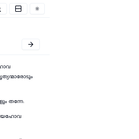
Toggle theme
യഹോവ
്യന്മാരോടും
ും തന്നേ.
യും യഹോവ