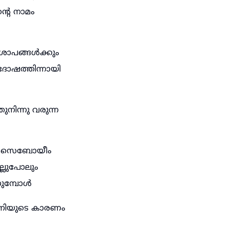
റെ നാമം
ശാപങ്ങൾക്കും
ോഷത്തിന്നായി
നിന്നു വരുന്ന
മ, സെബോയീം
്ലുപോലും
ണുമ്പോൾ
നിയുടെ കാരണം