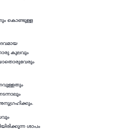
നും കൊണ്ടുള്ള
 ദൈവമായ
തൊരു കുലവും
ന യാതൊരുവേരും
വുള്ളതും
ടന്നാലും
നുഗ്രഹിക്കും.
വും
ിരിക്കുന്ന ശാപം