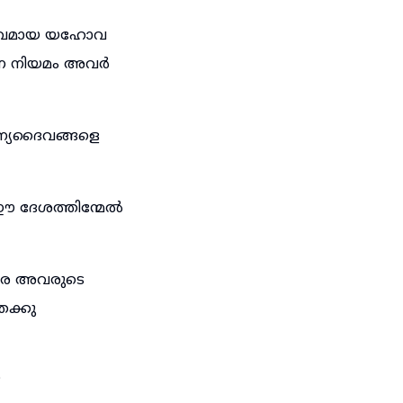
െ ദൈവമായ യഹോവ
ന്ന നിയമം അവർ
അന്യദൈവങ്ങളെ
ഈ ദേശത്തിന്മേൽ
രെ അവരുടെ
േക്കു
;