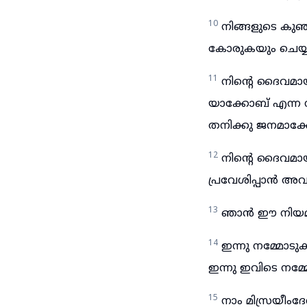
10
നിങ്ങളുടെ കുഞ
കോരുകയും ചെയ്യു
11
നിന്റെ ദൈവമാ
യാക്കോബ് എന്ന 
തനിക്കു ജനമാക്ക
12
നിന്റെ ദൈവമായ
പ്രവേശിപ്പാൻ അവന
13
ഞാൻ ഈ നിയമവും
14
ഇന്നു നമ്മോട
ഇന്നു ഇവിടെ നമ്മ
15
നാം മിസ്രയീംദ