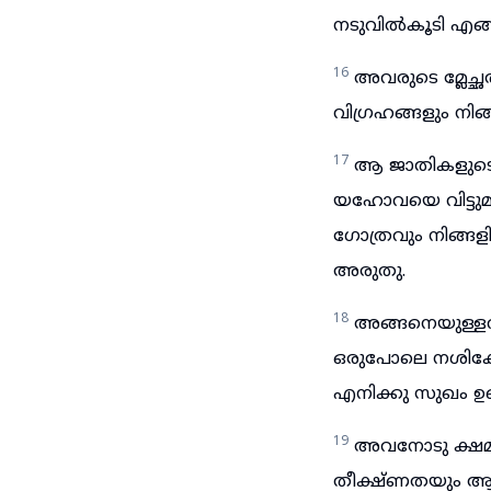
നടുവിൽകൂടി എങ്ങ
16
അവരുടെ മ്ലേച്
വിഗ്രഹങ്ങളും നിങ്ങ
17
ആ ജാതികളുടെ ദ
യഹോവയെ വിട്ടുമ
ഗോത്രവും നിങ്ങള
അരുതു.
18
അങ്ങനെയുള്ള
ഒരുപോലെ നശിക്കേ
എനിക്കു സുഖം ഉണ
19
അവനോടു ക്ഷമ
തീക്ഷ്ണതയും ആ മ