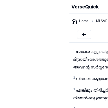
VerseQuick
Home
MLSVP
1
മോശെ എല്ലായിസ
മിസ്രയീംദേശത്ത
അവന്റെ സർവ്വദേ
2
നിങ്ങൾ കണ്ണാല
3
എങ്കിലും തിരിച
നിങ്ങൾക്കു ഇന്നുവര