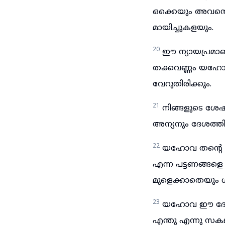
ഒക്കെയും അവന്
മായിച്ചുകളയും.
20
ഈ ന്യായപ്രമാ
തക്കവണ്ണം യഹോവ
വേറുതിരിക്കും.
21
നിങ്ങളുടെ ശേഷ
അന്യനും ദേശത്
22
യഹോവ തന്റെ 
എന്ന പട്ടണങ്ങളെ
മുളെക്കാതെയും ഗ
23
യഹോവ ഈ ദേശത
എന്തു എന്നു സക