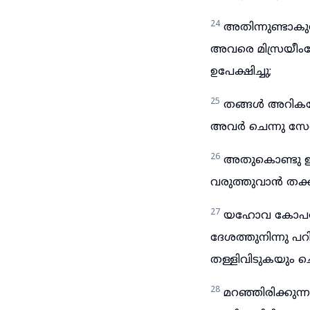
24
അതിന്നുണ്ടാക
അവരെ മിസ്രയീംദേ
ഉപേക്ഷിച്ചു;
25
തങ്ങൾ അറികയോ 
അവർ ചെന്നു സേവ
26
അതുകൊണ്ടു ഈ 
വരുത്തുവാൻ തക്
27
യഹോവ കോപത്ത
ദേശത്തുനിന്നു പ
തള്ളിവിടുകയും ച
28
മറഞ്ഞിരിക്കുന