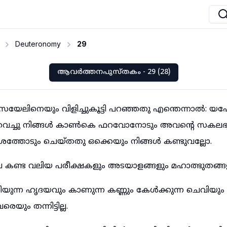
Deuteronomy
29
ആവർത്തനപുസ്തകം - 29 (28)
്രയേലിനെയും വിളിച്ചുകൂട്ടി പറഞ്ഞതു എന്തെന്നാൽ: 
ുവെച്ചു നിങ്ങൾ കാൺകെ ഫറവോനോടും അവന്റെ സകലഭൃത
ശത്തോടും ചെയ്തതു ഒക്കെയും നിങ്ങൾ കണ്ടുവല്ലോ.
െ കണ്ട വലിയ പരീക്ഷകളും അടയാളങ്ങളും മഹാത്ഭുതങ്ങള
്ചറിയുന്ന ഹൃദയവും കാണുന്ന കണ്ണും കേൾക്കുന്ന ചെവി
െയും തന്നിട്ടില്ല.