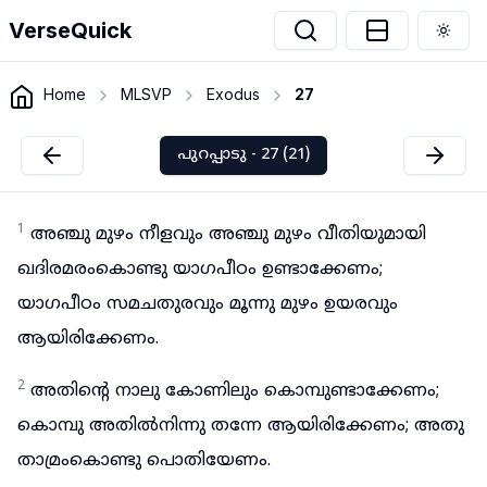
VerseQuick
Togg
Home
MLSVP
Exodus
27
പുറപ്പാടു - 27 (21)
1
അഞ്ചു മുഴം നീളവും അഞ്ചു മുഴം വീതിയുമായി
ഖദിരമരംകൊണ്ടു യാഗപീഠം ഉണ്ടാക്കേണം;
യാഗപീഠം സമചതുരവും മൂന്നു മുഴം ഉയരവും
ആയിരിക്കേണം.
2
അതിന്റെ നാലു കോണിലും കൊമ്പുണ്ടാക്കേണം;
കൊമ്പു അതിൽനിന്നു തന്നേ ആയിരിക്കേണം; അതു
താമ്രംകൊണ്ടു പൊതിയേണം.