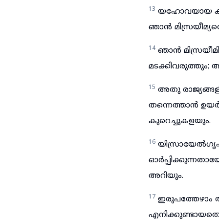
13
യഹോവയായ കർത്ത
ഞാൻ മിസ്രയീമ്യരെ
14
ഞാൻ മിസ്രയീമി
മടക്കിവരുത്തും;
15
അതു രാജ്യങ്ങ
തന്നെത്താൻ ഉയ
കുറെച്ചുകളയും.
16
യിസ്രായേൽഗൃ
ഓർപ്പിക്കുന്ന
അറിയും.
17
ഇരുപത്തേഴാം ആ
എനിക്കുണ്ടായതെ