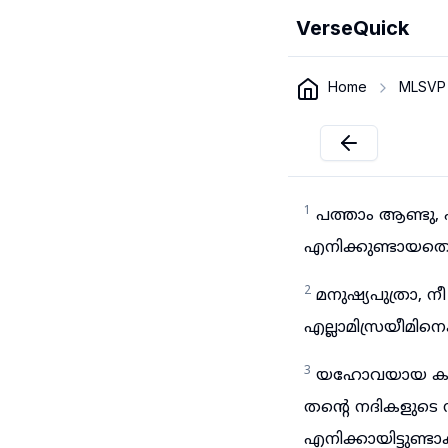
VerseQuick
Home
MLSVP
1
പത്താം ആണ്ടു, 
എനിക്കുണ്ടായതെ
2
മനുഷ്യപുത്രാ, 
എല്ലാമിസ്രയീമിനെക
3
യഹോവയായ കർത്ത
തന്റെ നദികളുടെ
എനിക്കായിട്ടുണ്ട