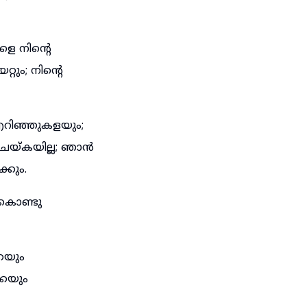
ളെ നിന്റെ
്റും; നിന്റെ
 എറിഞ്ഞുകളയും;
ചെയ്കയില്ല; ഞാൻ
്കും.
ുകൊണ്ടു
െയും
കെയും