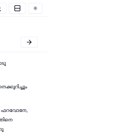
Toggle theme
ാടു
ക്കുറിച്ചും
ായ ഫറവോനേ,
അതിനെ
കു