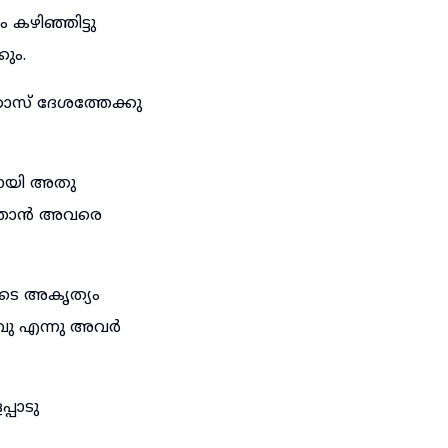
കഴിഞ്ഞിട്ടു
ും.
ോസ് ദേശത്തേക്കു
ലായി അതു
ം ഞാൻ അവരെ
ടെ അകൃത്യം
വു എന്നു അവർ
്പാടു