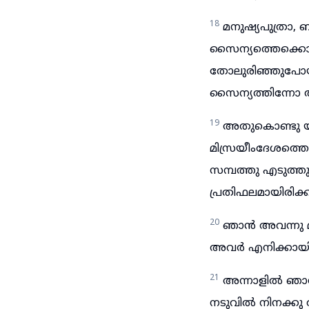
18
മനുഷ്യപുത്ര
സൈന്യത്തെക്കൊണ്
തോലുരിഞ്ഞുപോയി
സൈന്യത്തിന്നോ അവി
19
അതുകൊണ്ടു യഹ
മിസ്രയീംദേശത്
സമ്പത്തു എടുത്ത
പ്രതിഫലമായിരിക്ക
20
ഞാൻ അവന്നു മ
അവർ എനിക്കായിട്
21
അന്നാളിൽ ഞാൻ
നടുവിൽ നിനക്കു