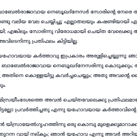
ാ, ബാബേൽരാജാവായ നെബൂഖദ്നേസർ സോരിന്റെ നേരെ ത
ടു വലിയ വേല ചെയ്യിച്ചു; എല്ലാതലയും കഷണ്ടിയായി എല
; എങ്കിലും സോരിന്നു വിരോധമായി ചെയ്ത വേലെക്കു
ടെനിന്നു പ്രതിഫലം കിട്ടിയില്ല.
ോവയായ കർത്താവു ഇപ്രകാരം അരുളിച്ചെയ്യുന്നു: ഞ
തെ ബാബേൽരാജാവായ നെബൂഖദ്നേസരിന്നു കൊടുക്കു
ു അതിനെ കൊള്ളയിട്ടു കവർച്ചചെയ്യും; അതു അവന്റെ സൈ
ും.
ിസ്രയീംദേശത്തെ അവൻ ചെയ്തവേലെക്കു പ്രതിഫലമായി 
ടല്ലോ പ്രവർത്തിച്ചതു എന്നു യഹോവയായ കർത്താവിന്റെ 
 യിസ്രായേൽഗൃഹത്തിന്നു ഒരു കൊമ്പു മുളെക്കുമാറാക
 തുറന്ന വായ് നല്കും; ഞാൻ യഹോവ എന്നു അവർ അറിയ