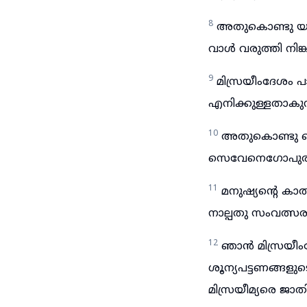
8
അതുകൊണ്ടു യഹോ
വാൾ വരുത്തി നിങ
9
മിസ്രയീംദേശം 
എനിക്കുള്ളതാകുന
10
അതുകൊണ്ടു ഞാ
സെവേനെഗോപുരം 
11
മനുഷ്യന്റെ കാ
നാല്പതു സംവത്സ
12
ഞാൻ മിസ്രയീംദ
ശൂന്യപട്ടണങ്ങളുട
മിസ്രയീമ്യരെ ജാത