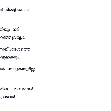
 നിന്റെ നേരെ
ിയും; നദി
റഞ്ഞുവല്ലോ.
സ്രയീംദേശത്തെ
മാക്കും.
ചവിട്ടുകയുമില്ല;
അതിലെ പട്ടണങ്ങൾ
ും; ഞാൻ