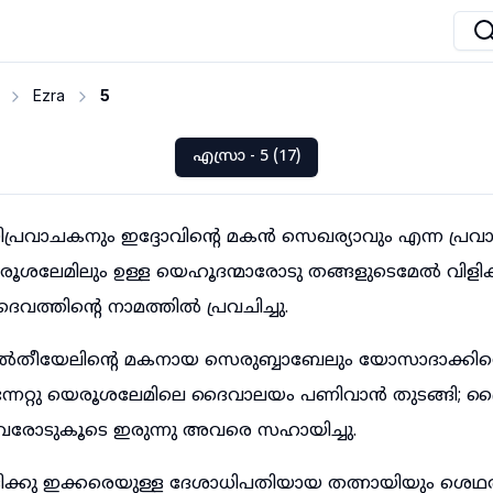
Ezra
5
എസ്രാ - 5 (17)
പ്രവാചകനും ഇദ്ദോവിന്റെ മകൻ സെഖര്യാവും എന്ന പ്രവ
ശലേമിലും ഉള്ള യെഹൂദന്മാരോടു തങ്ങളുടെമേൽ വിളിക്കപ
ൈവത്തിന്റെ നാമത്തിൽ പ്രവചിച്ചു.
ീയേലിന്റെ മകനായ സെരുബ്ബാബേലും യോസാദാക്കിന
നേറ്റു യെരൂശലേമിലെ ദൈവാലയം പണിവാൻ തുടങ്ങി; ദൈ
വരോടുകൂടെ ഇരുന്നു അവരെ സഹായിച്ചു.
ക്കു ഇക്കരെയുള്ള ദേശാധിപതിയായ തത്നായിയും ശെഥ