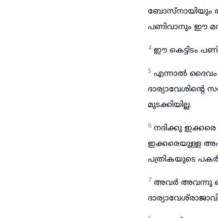
ബോസ്നായിയും അ
പണിവാനും ഈ മതിൽ
4
ഈ കെട്ടിടം പണ
5
എന്നാൽ ദൈവം യെ
ദാര്യാവേശിന്റെ 
മുടക്കിയില്ല.
6
നദിക്കു ഇക്കര
ഇക്കരെയുള്ള അഫർ
പത്രികയുടെ പകർപ്
7
അവർ അവന്നു ഒ
ദാര്യാവേശ്‌രാജാവി