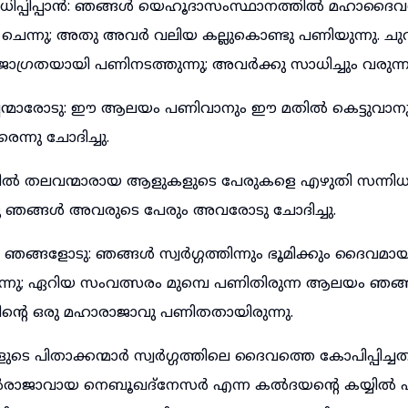
പ്പിപ്പാൻ: ഞങ്ങൾ യെഹൂദാസംസ്ഥാനത്തിൽ മഹാദൈവത്
ചെന്നു; അതു അവർ വലിയ കല്ലുകൊണ്ടു പണിയുന്നു. ചുവ
ജാഗ്രതയായി പണിനടത്തുന്നു; അവർക്കു സാധിച്ചും വരുന്ന
ന്മാരോടു: ഈ ആലയം പണിവാനും ഈ മതിൽ കെട്ടുവാനും
ന്നു ചോദിച്ചു.
ൽ തലവന്മാരായ ആളുകളുടെ പേരുകളെ എഴുതി സന്നി
ു ഞങ്ങൾ അവരുടെ പേരും അവരോടു ചോദിച്ചു.
്ങളോടു: ഞങ്ങൾ സ്വർഗ്ഗത്തിന്നും ഭൂമിക്കും ദൈവമായിര
ന്നു; ഏറിയ സംവത്സരം മുമ്പെ പണിതിരുന്ന ആലയം ഞങ്
ന്റെ ഒരു മഹാരാജാവു പണിതതായിരുന്നു.
ളുടെ പിതാക്കന്മാർ സ്വർഗ്ഗത്തിലെ ദൈവത്തെ കോപിപ്പി
ാവായ നെബൂഖദ്നേസർ എന്ന കൽദയന്റെ കയ്യിൽ ഏല്