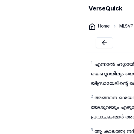
VerseQuick
Home
MLSVP
1
എന്നാൽ ഹഗ്ഗായി
യെഹൂദയിലും യെരൂ
യിസ്രായേലിന്റെ ദ
2
അങ്ങനെ ശെയൽത
യേശുവയും എഴുന്
പ്രവാചകന്മാർ അ
3
ആ കാലത്തു നദി