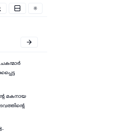
Toggle theme
ാചകന്മാർ
്പെട്ട
്റെ മകനായ
വത്തിന്റെ
ർ-