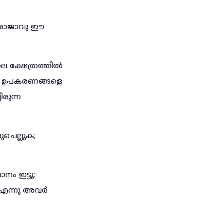
‌രാജാവു ഈ
െ ക്ഷേത്രത്തിൽ
്ള ഉപകരണങ്ങളെ
രുന്ന
ചെല്ലുക;
ം ഇട്ടു;
ല എന്നു അവർ