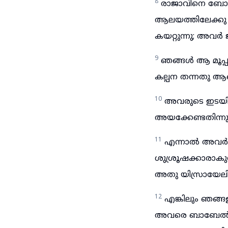
8
രാജാവിനെ ബോധി
ആലയത്തിലേക്കു 
കയറ്റുന്നു; അവർ 
9
ഞങ്ങൾ ആ മൂപ്പ
കല്പന തന്നതു ആരെ
10
അവരുടെ ഇടയി
അയക്കേണ്ടതിന്ന
11
എന്നാൽ അവർ ഞങ
ശുശ്രൂഷക്കാരാകു
അതു യിസ്രായേലി
12
എങ്കിലും ഞങ്ങ
അവരെ ബാബേൽരാജ