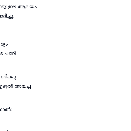
രോടു: ഈ ആലയം
ിച്ചു.
.
്യം
ടെ പണി
ദിക്കു
 എഴുതി അയച്ച
നാൽ: