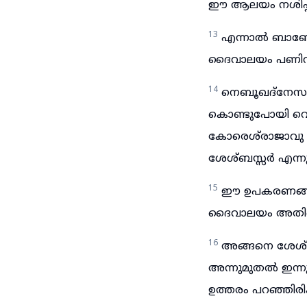
ഈ ആലയം നശിപ്പി
13
എന്നാൽ ബാബേ
ദൈവാലയം പണിവാ
14
നെബൂഖദ്നേസർ 
കൊണ്ടുപോയി വെച
കോരെശ്‌രാജാവു ബാ
ശേശ്ബസ്സർ എന്നു
15
ഈ ഉപകരണങ്ങൾ 
ദൈവാലയം അതിന്റെ 
16
അങ്ങനെ ശേശ്ബ
അന്നുമുതൽ ഇന്നു
ഉത്തരം പറഞ്ഞിരിക്