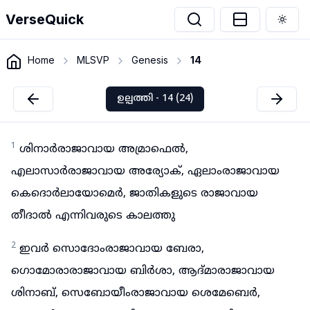
VerseQuick
Togg
Home
MLSVP
Genesis
14
ഉല്പത്തി - 14 (24)
1
ശിനാർരാജാവായ അമ്രാഫെൽ,
എലാസാർരാജാവായ അര്യോക്, ഏലാംരാജാവായ
കെദൊർലായോമെർ, ജാതികളുടെ രാജാവായ
തീദാൽ എന്നിവരുടെ കാലത്തു
2
ഇവർ സൊദോംരാജാവായ ബേരാ,
ഗൊമോരാരാജാവായ ബിർശാ, ആദ്മാരാജാവായ
ശിനാബ്, സെബോയീംരാജാവായ ശെമേബെർ,