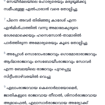
6
സേയീർമലയിലെ ഹോര്യരെയും മരുഭൂമിക്കു
സമീപമുള്ള ഏൽപാരാൻ വരെ തോല്പിച്ചു.
7
പിന്നെ അവർ തിരിഞ്ഞു കാദേശ് എന്ന
ഏൻമിശ്പാത്തിൽ വന്നു അമാലേക്യരുടെ
ദേശമൊക്കെയും ഹസെസോൻ-താമാരിൽ
പാർത്തിരുന്ന അമോര്യരെയും കൂടെ തോല്പിച്ചു.
8
അപ്പോൾ സൊദോംരാജാവും ഗൊമോരാരാജാവും
ആദ്മാരാജാവും സെബോയീംരാജാവും സോവർ
എന്ന ബേലയിലെ രാജാവും പുറപ്പെട്ടു
സിദ്ദീംതാഴ്‌വരയിൽ വെച്ചു
9
ഏലാംരാജാവായ കെദൊർലായോമെർ,
ജാതികളുടെ രാജാവായ തീദാൽ, ശിനാർരാജാവായ
അമ്രാഫെൽ, എലാസാർരാജാവായ അര്യോക്ക്