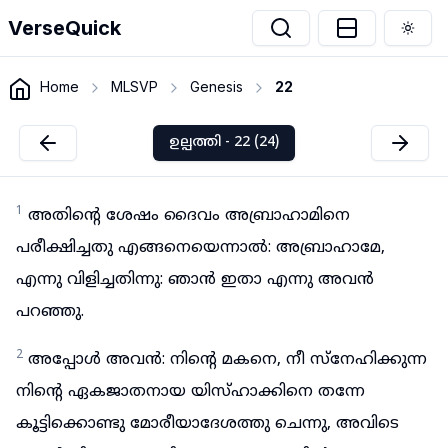
VerseQuick
Togg
Home
MLSVP
Genesis
22
ഉല്പത്തി - 22 (24)
1
അതിന്റെ ശേഷം ദൈവം അബ്രാഹാമിനെ
പരീക്ഷിച്ചതു എങ്ങനെയെന്നാൽ: അബ്രാഹാമേ,
എന്നു വിളിച്ചതിന്നു: ഞാൻ ഇതാ എന്നു അവൻ
പറഞ്ഞു.
2
അപ്പോൾ അവൻ: നിന്റെ മകനെ, നീ സ്നേഹിക്കുന്ന
നിന്റെ ഏകജാതനായ യിസ്ഹാക്കിനെ തന്നേ
കൂട്ടിക്കൊണ്ടു മോരീയാദേശത്തു ചെന്നു, അവിടെ