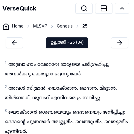
VerseQuick
Togg
Home
MLSVP
Genesis
25
ഉല്പത്തി - 25 (34)
1
അബ്രാഹാം വേറൊരു ഭാര്യയെ പരിഗ്രഹിച്ചു;
അവൾക്കു കെതൂറാ എന്നു പേർ.
2
അവൾ സിമ്രാൻ, യൊക്ശാൻ, മെദാൻ, മിദ്യാൻ,
യിശ്ബാക്, ശൂവഹ് എന്നിവരെ പ്രസവിച്ചു.
3
യൊക്ശാൻ ശെബയെയും ദെദാനെയും ജനിപ്പിച്ചു;
ദെദാന്റെ പുത്രന്മാർ അശ്ശൂരീം, ലെത്തൂശീം, ലെയുമ്മീം
എന്നിവർ.