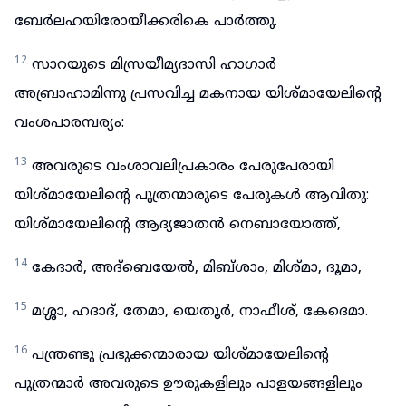
ബേർലഹയിരോയീക്കരികെ പാർത്തു.
12
സാറയുടെ മിസ്രയീമ്യദാസി ഹാഗാർ
അബ്രാഹാമിന്നു പ്രസവിച്ച മകനായ യിശ്മായേലിന്റെ
വംശപാരമ്പര്യം:
13
അവരുടെ വംശാവലിപ്രകാരം പേരുപേരായി
യിശ്മായേലിന്റെ പുത്രന്മാരുടെ പേരുകൾ ആവിതു:
യിശ്മായേലിന്റെ ആദ്യജാതൻ നെബായോത്ത്,
14
കേദാർ, അദ്ബെയേൽ, മിബ്ശാം, മിശ്മാ, ദൂമാ,
15
മശ്ശാ, ഹദാദ്, തേമാ, യെതൂർ, നാഫീശ്, കേദെമാ.
16
പന്ത്രണ്ടു പ്രഭുക്കന്മാരായ യിശ്മായേലിന്റെ
പുത്രന്മാർ അവരുടെ ഊരുകളിലും പാളയങ്ങളിലും