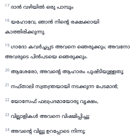
17
ദാൻ വഴിയിൽ ഒരു പാമ്പും
18
യഹോവേ, ഞാൻ നിന്റെ രക്ഷക്കായി
കാത്തിരിക്കുന്നു.
19
ഗാദോ കവർച്ചപ്പട അവനെ ഞെരുക്കും; അവനോ
അവരുടെ പിൻപടയെ ഞെരുക്കും.
20
ആശേരോ, അവന്റെ ആഹാരം പുഷ്ടിയുള്ളതു;
21
നഫ്താലി സ്വതന്ത്രയായി നടക്കുന്ന പേടമാൻ;
22
യോസേഫ് ഫലപ്രദമായോരു വൃക്ഷം,
23
വില്ലാളികൾ അവനെ വിഷമിപ്പിച്ചു;
24
അവന്റെ വില്ലു ഉറപ്പോടെ നിന്നു;