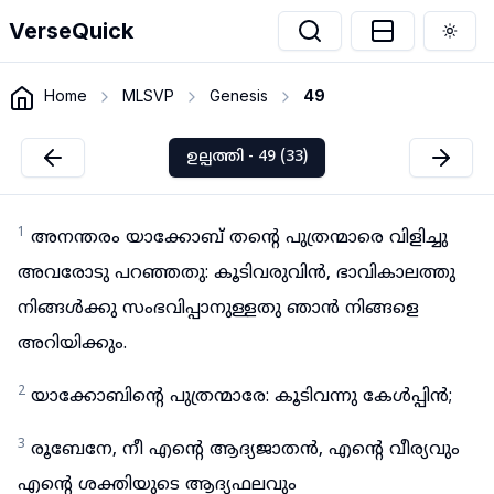
VerseQuick
Togg
Home
MLSVP
Genesis
49
ഉല്പത്തി - 49 (33)
1
അനന്തരം യാക്കോബ് തന്റെ പുത്രന്മാരെ വിളിച്ചു
അവരോടു പറഞ്ഞതു: കൂടിവരുവിൻ, ഭാവികാലത്തു
നിങ്ങൾക്കു സംഭവിപ്പാനുള്ളതു ഞാൻ നിങ്ങളെ
അറിയിക്കും.
2
യാക്കോബിന്റെ പുത്രന്മാരേ: കൂടിവന്നു കേൾപ്പിൻ;
3
രൂബേനേ, നീ എന്റെ ആദ്യജാതൻ, എന്റെ വീര്യവും
എന്റെ ശക്തിയുടെ ആദ്യഫലവും