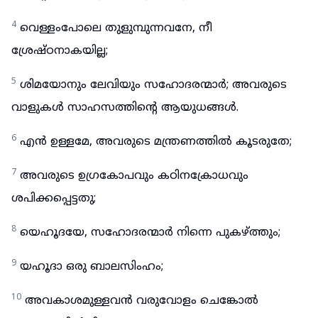
4
വെള്ളംപോലെ തുളുമ്പുന്നവനേ, നീ
ശ്രേഷ്ഠനാകയില്ല;
5
ശിമയോനും ലേവിയും സഹോദരന്മാർ; അവരുടെ
വാളുകൾ സാഹസത്തിന്റെ ആയുധങ്ങൾ.
6
എൻ ഉള്ളമേ, അവരുടെ മന്ത്രണത്തിൽ കൂടരുതേ;
7
അവരുടെ ഉഗ്രകോപവും കഠിനക്രോധവും
ശപിക്കപ്പെട്ടതു;
8
യെഹൂദയേ, സഹോദരന്മാർ നിന്നെ പുകഴ്ത്തും;
9
യഹൂദാ ഒരു ബാലസിംഹം;
10
അവകാശമുള്ളവൻ വരുവോളം ചെങ്കോൽ