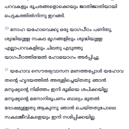
പറവകളും ഭൂചരങ്ങളൊക്കെയും ജാതിജാതിയായി
പെട്ടകത്തിൽനിന്നു ഇറങ്ങി.
20
നോഹ യഹോവെക്കു ഒരു യാഗപീഠം പണിതു,
ശുദ്ധിയുള്ള സകല മൃഗങ്ങളിലും ശുദ്ധിയുള്ള
എല്ലാപറവകളിലും ചിലതു എടുത്തു
യാഗപീഠത്തിന്മേൽ ഹോമയാഗം അർപ്പിച്ചു.
21
യഹോവ സൌരഭ്യവാസന മണത്തപ്പോൾ യഹോവ
തന്റെ ഹൃദയത്തിൽ അരുളിച്ചെയ്തതു: ഞാൻ
മനുഷ്യന്റെ നിമിത്തം ഇനി ഭൂമിയെ ശപിക്കയില്ല;
മനുഷ്യന്റെ മനോനിരൂപണം ബാല്യം മുതൽ
ദോഷമുള്ളതു ആകുന്നു; ഞാൻ ചെയ്തതുപോലെ
സകലജീവികളെയും ഇനി നശിപ്പിക്കയില്ല.