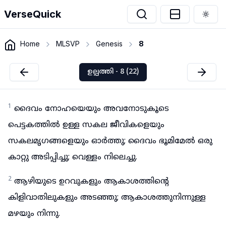
VerseQuick
Togg
Home
MLSVP
Genesis
8
ഉല്പത്തി - 8 (22)
1
ദൈവം നോഹയെയും അവനോടുകൂടെ
പെട്ടകത്തിൽ ഉള്ള സകല ജീവികളെയും
സകലമൃഗങ്ങളെയും ഓർത്തു; ദൈവം ഭൂമിമേൽ ഒരു
കാറ്റു അടിപ്പിച്ചു; വെള്ളം നിലെച്ചു.
2
ആഴിയുടെ ഉറവുകളും ആകാശത്തിന്റെ
കിളിവാതിലുകളും അടഞ്ഞു; ആകാശത്തുനിന്നുള്ള
മഴയും നിന്നു.