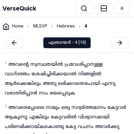
VerseQuick
Togg
Home
MLSVP
Hebrews
4
എബ്രായർ - 4 (16)
1
അവന്റെ സ്വസ്ഥതയിൽ പ്രവേശിപ്പാനുള്ള
വാഗ്ദത്തം ശേഷിച്ചിരിക്കയാൽ നിങ്ങളിൽ
ആർക്കെങ്കിലും അതു ലഭിക്കാതെപോയി എന്നു
വരാതിരിപ്പാൻ നാം ഭയപ്പെടുക.
2
അവരെപ്പോലെ നാമും ഒരു സദ്വർത്തമാനം കേട്ടവർ
ആകുന്നു; എങ്കിലും കേട്ടവരിൽ വിശ്വാസമായി
പരിണമിക്കായ്കകൊണ്ടു കേട്ട വചനം അവർക്കു