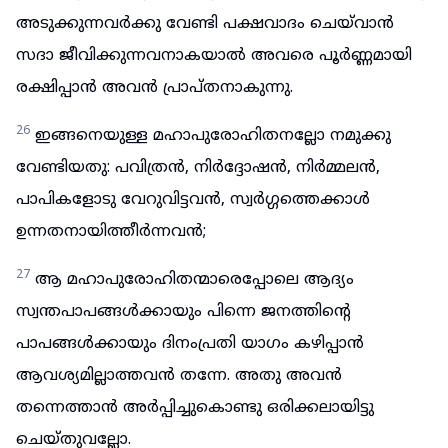
അടുക്കുന്നവർക്കു വേണ്ടി പക്ഷവാദം ചെയ്‌വാൻ
സദാ ജീവിക്കുന്നവനാകയാൽ അവരെ പൂർണ്ണമായി
രക്ഷിപ്പാൻ അവൻ പ്രാപ്തനാകുന്നു.
26
ഇങ്ങനെയുള്ള മഹാപുരോഹിതനല്ലോ നമുക്കു
വേണ്ടിയതു: പവിത്രൻ, നിർദ്ദോഷൻ, നിർമ്മലൻ,
പാപികളോടു വേറുവിട്ടവൻ, സ്വർഗ്ഗത്തെക്കാൾ
ഉന്നതനായിത്തീർന്നവൻ;
27
ആ മഹാപുരോഹിതന്മാരെപ്പോലെ ആദ്യം
സ്വന്തപാപങ്ങൾക്കായും പിന്നെ ജനത്തിന്റെ
പാപങ്ങൾക്കായും ദിനംപ്രതി യാഗം കഴിപ്പാൻ
ആവശ്യമില്ലാത്തവൻ തന്നേ. അതു അവൻ
തന്നെത്താൻ അർപ്പിച്ചുകൊണ്ടു ഒരിക്കലായിട്ടു
ചെയ്തുവല്ലോ.