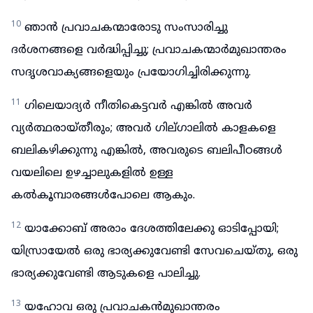
10
ഞാൻ പ്രവാചകന്മാരോടു സംസാരിച്ചു
ദർശനങ്ങളെ വർദ്ധിപ്പിച്ചു; പ്രവാചകന്മാർമുഖാന്തരം
സദൃശവാക്യങ്ങളെയും പ്രയോഗിച്ചിരിക്കുന്നു.
11
ഗിലെയാദ്യർ നീതികെട്ടവർ എങ്കിൽ അവർ
വ്യർത്ഥരായ്തീരും; അവർ ഗില്ഗാലിൽ കാളകളെ
ബലികഴിക്കുന്നു എങ്കിൽ, അവരുടെ ബലിപീഠങ്ങൾ
വയലിലെ ഉഴച്ചാലുകളിൽ ഉള്ള
കൽകൂമ്പാരങ്ങൾപോലെ ആകും.
12
യാക്കോബ് അരാം ദേശത്തിലേക്കു ഓടിപ്പോയി;
യിസ്രായേൽ ഒരു ഭാര്യക്കുവേണ്ടി സേവചെയ്തു, ഒരു
ഭാര്യക്കുവേണ്ടി ആടുകളെ പാലിച്ചു.
13
യഹോവ ഒരു പ്രവാചകൻമുഖാന്തരം