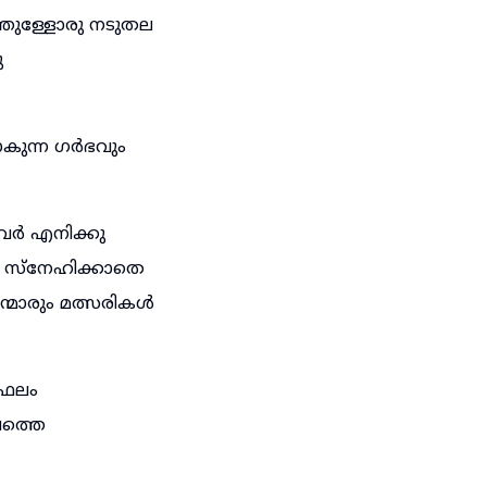
ുള്ളോരു നടുതല
ു
കുന്ന ഗർഭവും
വർ എനിക്കു
െ സ്നേഹിക്കാതെ
്മാരും മത്സരികൾ
 ഫലം
ലത്തെ