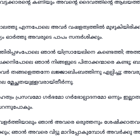
 വേട്ടക്കാരന്റെ കണിയും അവന്റെ ദൈവത്തിന്റെ ആലയത
ലത്തു എന്നപോലെ അവർ വഷളത്വത്തിൽ മുഴുകിയിരിക്ക
 ഓർത്തു അവരുടെ പാപം സന്ദർശിക്കും.
ന്തിരിപ്പഴംപോലെ ഞാൻ യിസ്രായേലിനെ കണ്ടെത്തി; അത്
ലക്കനിപോലെ ഞാൻ നിങ്ങളുടെ പിതാക്കന്മാരെ കണ്ടു
 തങ്ങളെത്തന്നേ ലജ്ജാബിംബത്തിന്നു ഏല്പിച്ചു; അവര
 മ്ലേച്ഛതയുള്ളവരായ്തീർന്നു.
മഹത്വം പ്രസവമോ ഗർഭമോ ഗർഭോല്പാദനമോ ഒന്നും ഇല്ലാത
പറന്നുപോകും.
വളർത്തിയാലും ഞാൻ അവരെ ഒരുത്തനും ശേഷിക്കാതവണ
ാക്കും; ഞാൻ അവരെ വിട്ടു മാറിപ്പോകുമ്പോൾ അവർക്കു അ