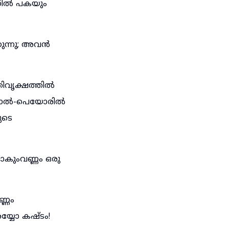
്തിൽ പകയും
ുന്നു; അവൻ
തിവൃക്ഷത്തിൽ
; ബാൽ-പെയോരിൽ
ുടെ
ാകുംവണ്ണം ഒരു
്ണം
യ്യോ കഷ്ടം!