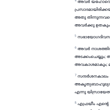
4
അവർ യഹോവെക്ക
പ്രസാദമായിരിക്ക
അതു തിന്നുന്നവന
അവർക്കു ഉതകും
5
സഭായോഗദിവസത്
6
അവർ നാശത്തിൽന
അടക്കംചെയ്യും
അവകാശമാകും; മു
7
സന്ദർശനകാലം വന്
അകൃത്യബാഹുല്യവ
എന്നു യിസ്രായേ
8
എഫ്രയീം എന്റെ 