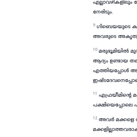
എല്ലാവഴികളിലും
നേരിടും.
9
ഗിബെയയുടെ കാ
അവരുടെ അകൃത്യം
10
മരുഭൂമിയിൽ മു
ആദ്യം ഉണ്ടായ ത
എത്തിയപ്പോൾ അവർ
ഇഷ്ടദേവനെപ്പോലെ
11
എഫ്രയീമിന്റെ 
പക്ഷിയെപ്പോലെ 
12
അവർ മക്കളെ 
മക്കളില്ലാത്തവര