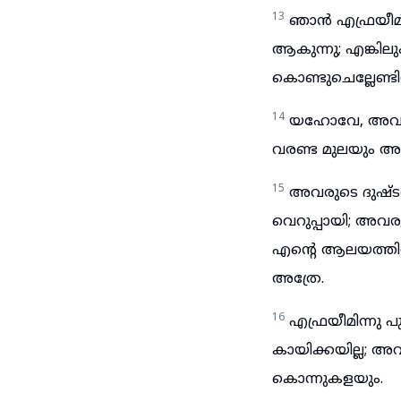
13
ഞാൻ എഫ്രയീമ
ആകുന്നു; എങ്കില
കൊണ്ടുചെല്ലേണ്ടി
14
യഹോവേ, അവർക്
വരണ്ട മുലയും അ
15
അവരുടെ ദുഷ്ട
വെറുപ്പായി; അവ
എന്റെ ആലയത്തിൽ
അത്രേ.
16
എഫ്രയീമിന്നു 
കായിക്കയില്ല; 
കൊന്നുകളയും.