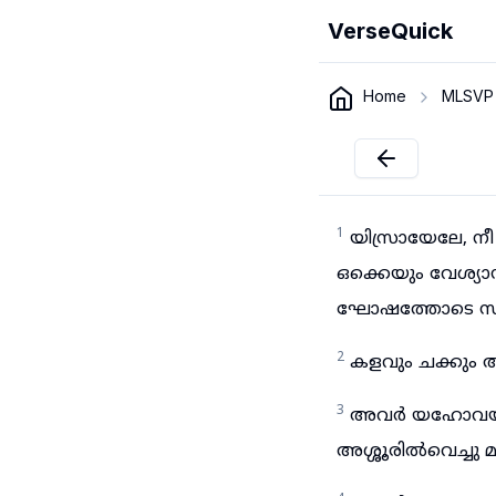
VerseQuick
Home
MLSVP
1
യിസ്രായേലേ, നീ
ഒക്കെയും വേശ്യ
ഘോഷത്തോടെ സന
2
കളവും ചക്കും 
3
അവർ യഹോവയുടെ 
അശ്ശൂരിൽവെച്ചു മ