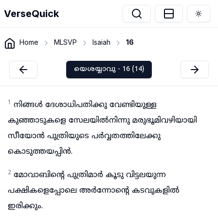
VerseQuick
Togg
Home
MLSVP
Isaiah
16
യെശയ്യാവു - 16 (14)
1
നിങ്ങൾ ദേശാധിപതിക്കു വേണ്ടിയുള്ള
കുഞ്ഞാടുകളെ സേലയിൽനിന്നു മരുഭൂമിവഴിയായി
സീയോൻ പുത്രിയുടെ പർവ്വതത്തിലേക്കു
കൊടുത്തയപ്പിൻ.
2
മോവാബിന്റെ പുത്രിമാർ കൂടു വിട്ടലയുന്ന
പക്ഷികളെപ്പോലെ അർന്നോന്റെ കടവുകളിൽ
ഇരിക്കും.