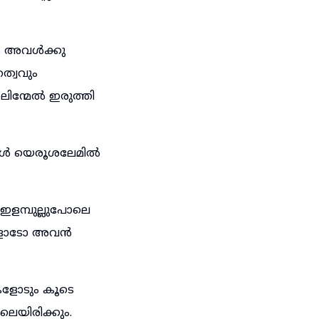
ാൻ അവൾക്കു
്വവും
ാലിന്മേൽ ഇരുത്തി
ങ്ങൾ യെരൂശലേമിൽ
ഇളമ്പുല്ലുപോലെ
ക്കളോടോ അവൻ
ളോടും കൂടെ
ലെയിരിക്കും.