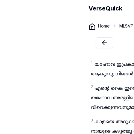
VerseQuick
Home
MLSVP
1
യഹോവ ഇപ്രകാരം 
ആകുന്നു; നിങ്ങ
2
എന്റെ കൈ ഇതൊ
യഹോവ അരുളിച്ചെയ
വിറെക്കുന്നവനുമ
3
കാളയെ അറുക്കയ
നായുടെ കഴുത്തു 