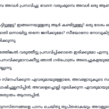
ുമ്പെ അവൾ പ്രസവിച്ചു; വേദന വരുംമുമ്പെ അവൾ ഒരു 
്ടുള്ളു? ഇങ്ങനെയുള്ളതു ആർ കണ്ടിട്ടുള്ളു? ഒരു ദേശം
ജാതി ഒന്നായിട്ടു തന്നേ ജനിക്കുമോ? സീയോനോ നോവുകിട്
ക്കുന്നു.
ത്തിങ്കൽ വരുത്തീട്ടു പ്രസവിപ്പിക്കാതെ ഇരിക്കുമോ എന
ു; പ്രസവിക്കുമാറാക്കീട്ടു ഞാൻ ഗർഭപാത്രം അടെച്ചുകളയുമ
ുന്നു.
സ്നേഹിക്കുന്ന ഏവരുമായുള്ളോരേ, അവളോടുകൂടെ സന
ിച്ചുല്ലസിപ്പിൻ; അവളെച്ചൊല്ലി ദുഃഖിക്കുന്ന ഏവരുമായു
യന്തം ആനന്ദപ്പിൻ.
്വനസ്തനങ്ങളെ പാനം ചെയ്തു തൃപ്തരാകയും അവളുടെ