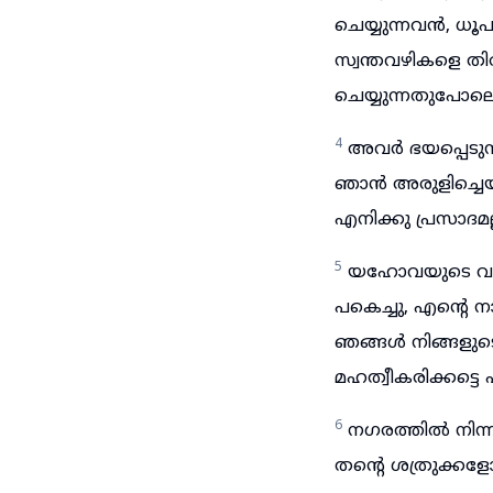
ചെയ്യുന്നവൻ, ധൂ
സ്വന്തവഴികളെ തി
ചെയ്യുന്നതുപോലെ
4
അവർ ഭയപ്പെടുന
ഞാൻ അരുളിച്ചെ
എനിക്കു പ്രസാദമ
5
യഹോവയുടെ വചനത
പകെച്ചു, എന്റെ ന
ഞങ്ങൾ നിങ്ങളുട
മഹത്വീകരിക്കട്ടെ
6
നഗരത്തിൽ നിന്നു
തന്റെ ശത്രുക്കളോ