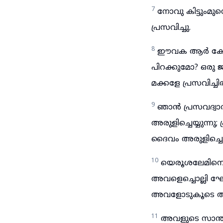
7
നോവു കിട്ടുംമ
പ്രസവിച്ചു.
8
ഈവക ആർ കേട്ടിട
പിറക്കുമോ? ഒരു 
മക്കളേ പ്രസവിച്ചിരി
9
ഞാൻ പ്രസവദ്വാര
അരുളിച്ചെയ്യുന്ന
ദൈവം അരുളിച്ചെയ്യ
10
യെരൂശലേമിനെ 
അവളെച്ചൊല്ലി ഘോഷ
അവളോടുകൂടെ അത്
11
അവളുടെ സാന്ത