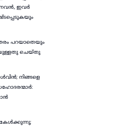
ുന്നവൻ, ഇവർ
്ടപ്പെടുകയും
ത്തരം പറയാതെയും
ുള്ളതു ചെയ്തു
ൾവിൻ; നിങ്ങളെ
 സഹോദരന്മാർ:
താൻ
കേൾക്കുന്നു;