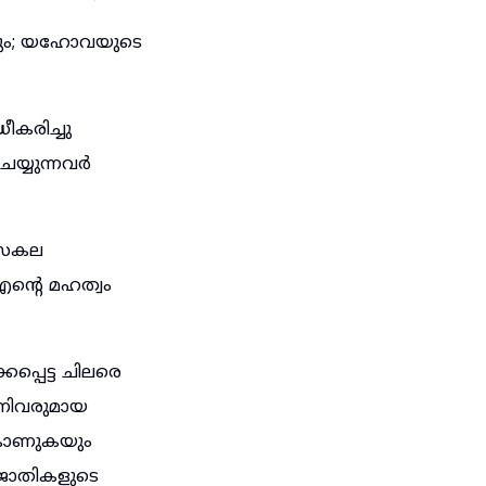
ും; യഹോവയുടെ
ീകരിച്ചു
െയ്യുന്നവർ
 സകല
എന്റെ മഹത്വം
്പെട്ട ചിലരെ
്നിവരുമായ
 കാണുകയും
െ ജാതികളുടെ