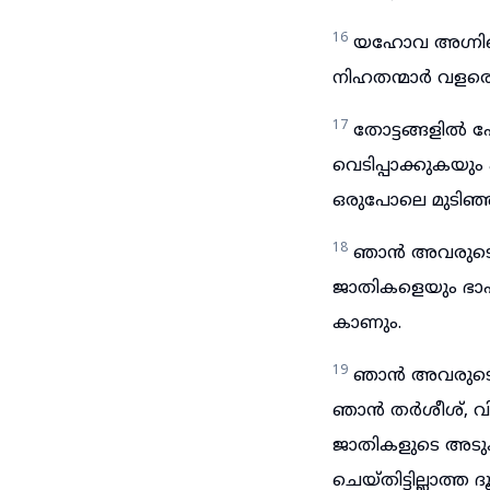
16
യഹോവ അഗ്നിക
നിഹതന്മാർ വളരെ
17
തോട്ടങ്ങളിൽ പ
വെടിപ്പാക്കുകയും 
ഒരുപോലെ മുടിഞ്
18
ഞാൻ അവരുടെ പ
ജാതികളെയും ഭാഷക്
കാണും.
19
ഞാൻ അവരുടെ ഇ
ഞാൻ തർശീശ്, വി
ജാതികളുടെ അടുക
ചെയ്തിട്ടില്ലാത്