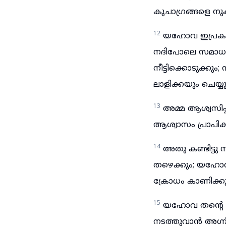
കുചാഗ്രങ്ങളെ നുക
12
യഹോവ ഇപ്രകാരം
നദിപോലെ സമാധാ
നീട്ടിക്കൊടുക്കു
ലാളിക്കയും ചെയ്യു
13
അമ്മ ആശ്വസിപ്
ആശ്വാസം പ്രാപിക്
14
അതു കണ്ടിട്ടു
തഴെക്കും; യഹോവ
ക്രോധം കാണിക്കു
15
യഹോവ തന്റെ 
നടത്തുവാൻ അഗ്നി