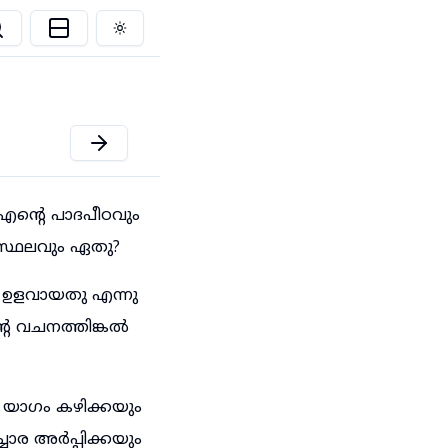
Toggle theme
 എന്റെ പാദപീഠവും
മസ്ഥലവും ഏതു?
 ഉളവായതു എന്നു
റെ വചനത്തിങ്കൽ
 യാഗം കഴിക്കയും
ചോര അർപ്പിക്കയും