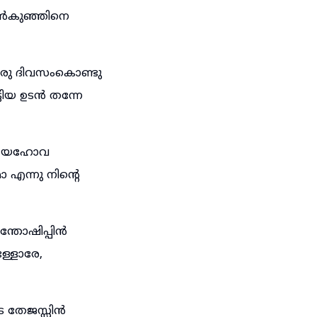
ആൺകുഞ്ഞിനെ
 ഒരു ദിവസംകൊണ്ടു
ടിയ ഉടൻ തന്നേ
്നു യഹോവ
ോ എന്നു നിന്റെ
്തോഷിപ്പിൻ
ള്ളോരേ,
 തേജസ്സിൻ