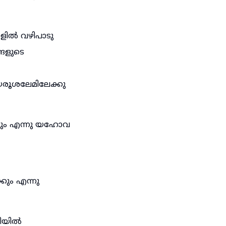
ളിൽ വഴിപാടു
ങളുടെ
യെരൂശലേമിലേക്കു
കും എന്നു യഹോവ
കും എന്നു
ധിയിൽ