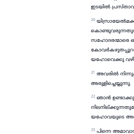
ഇടയിൽ പ്രസ്താവി
20
യിസ്രായേൽമക്
കൊണ്ടുവരുന്നത
സഹോദരന്മാരെ ഒക്
കോവർകഴുതപ്പുറത്
യഹോവെക്കു വഴിപ
21
അവരിൽ നിന്നു
അരുളിച്ചെയ്യുന്നു.
22
ഞാൻ ഉണ്ടാക്ക
നിലനില്ക്കുന്നതു
യഹോവയുടെ അരുള
23
പിന്നെ അമാവ