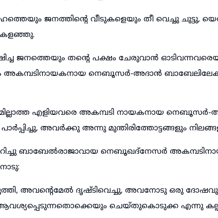
്തെയും ജനത്തിന്റെ വീടുകളെയും തീ വെച്ചു ചുട്ടു, യെ
ുകളഞ്ഞു.
ച്ച ജനത്തെയും തന്റെ പക്ഷം ചേരുവാൻ ഓടിവന്നവരെയും
ം അകമ്പടിനായകനായ നെബൂസർ-അദാൻ ബാബേലിലേക്കു പ
നുമില്ലാത്ത എളിയവരെ അകമ്പടി നായകനായ നെബൂസർ
ർപ്പിച്ചു, അവർക്കു അന്നു മുന്തിരിത്തോട്ടങ്ങളും നിലങ്
്കുറിച്ചു ബാബേൽരാജാവായ നെബൂഖദ്നേസർ അകമ്പടി
ോടു:
്തി, അവന്റെമേൽ ദൃഷ്ടിവെച്ചു, അവനോടു ഒരു ദോഷവു
ശ്യപ്പെടുന്നതൊക്കെയും ചെയ്തുകൊടുക്ക എന്നു കല്പിച്ച