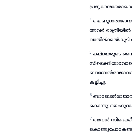
പ്രഭുക്കന്മാരൊക
4
യെഹൂദാരാജാവായ
അവർ രാത്രിയിൽ ര
വാതില്ക്കൽകൂടി 
5
കല്ദയരുടെ സൈന
സിദെക്കീയാവോടൊപ
ബാബേൽരാജാവായ 
കല്പിച്ചു.
6
ബാബേൽരാജാവു 
കൊന്നു; യെഹൂദാ
7
അവൻ സിദെക്കീയ
കൊണ്ടുപോകേണ്ടതിന