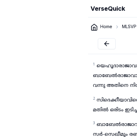
VerseQuick
Home
MLSVP
1
യെഹൂദാരാജാവായ
ബാബേൽരാജാവായ
വന്നു അതിനെ നിര
2
സിദെക്കീയാവിന്
മതിൽ ഒരിടം ഇടിച്ച
3
ബാബേൽരാജാവിന
സർ-സെഖീമും രബ