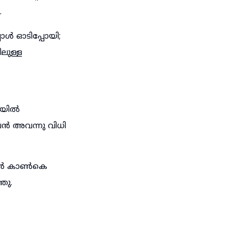
.
ൾ ഓടിപ്പോയി;
ലുള്ള
്ളയിൽ
ൻ അവന്നു വിധി
അവൻ കാൺകെ
ഞു.