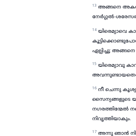
13
അങ്ങനെ അകമ
നേർഗ്ഗൽ-ശരേസരു
14
യിരെമ്യാവെ കാവ
കൂട്ടിക്കൊണ്ടുപ
ഏല്പിച്ചു; അങ്ങ
15
യിരെമ്യാവു കാ
അവന്നുണ്ടായതെന
16
നീ ചെന്നു കൂ
സൈന്യങ്ങളുടെ യ
നഗരത്തിന്മേൽ നന്
നിവൃത്തിയാകും.
17
അന്നു ഞാൻ നിന്