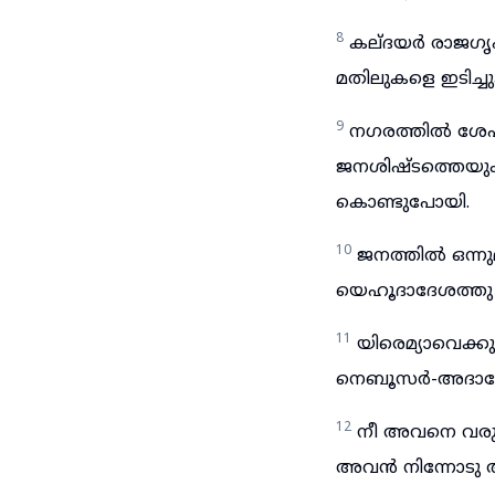
8
കല്ദയർ രാജഗൃഹത
മതിലുകളെ ഇടിച്ച
9
നഗരത്തിൽ ശേഷി
ജനശിഷ്ടത്തെയു
കൊണ്ടുപോയി.
10
ജനത്തിൽ ഒന്
യെഹൂദാദേശത്തു പാ
11
യിരെമ്യാവെക
നെബൂസർ-അദാന
12
നീ അവനെ വരുത
അവൻ നിന്നോടു ആവ