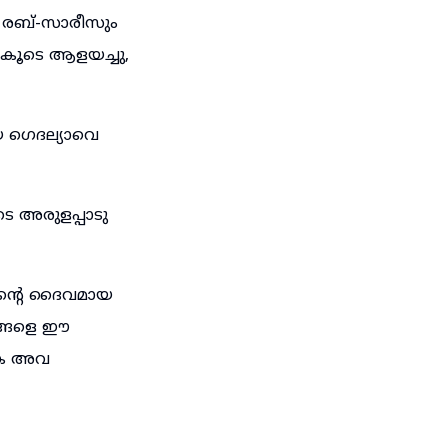
രബ്-സാരീസും
ംകൂടെ ആളയച്ചു,
യ ഗെദല്യാവെ
െ അരുളപ്പാടു
ിന്റെ ദൈവമായ
ങ്ങളെ ഈ
ൺകെ അവ