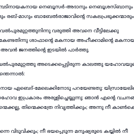
്പടിനായകനായ നെബൂസർ-അദാനും നെബൂശസ്ബാനും 
ം രബ്-മാഗും ബാബേൽരാജാവിന്റെ സകലപ്രഭുക്കന്മാരു
ൽപുരമുറ്റത്തുനിന്നു വരുത്തി അവനെ വീട്ടിലേക്കു
ോകേണ്ടതിന്നു ശാഫാന്റെ മകനായ അഹീക്കാമിന്റെ മകനാ
നെ അവൻ ജനത്തിന്റെ ഇടയിൽ പാർത്തു.
വൽപുരമുറ്റത്തു അടെക്കപ്പെട്ടിരുന്ന കാലത്തു യഹോവയുട
്തെന്നാൽ:
ശ്യനായ ഏബെദ്-മേലെക്കിനോടു പറയേണ്ടതു: യിസ്രായേല
ഹോവ ഇപ്രകാരം അരുളിച്ചെയ്യുന്നു: ഞാൻ എന്റെ വചന
മെക്കല്ല, തിന്മെക്കത്രേ നിവൃത്തിക്കും; അന്നു നീ കാ
നെ വിടുവിക്കും; നീ ഭയപ്പെടുന്ന മനുഷ്യരുടെ കയ്യിൽ നീ