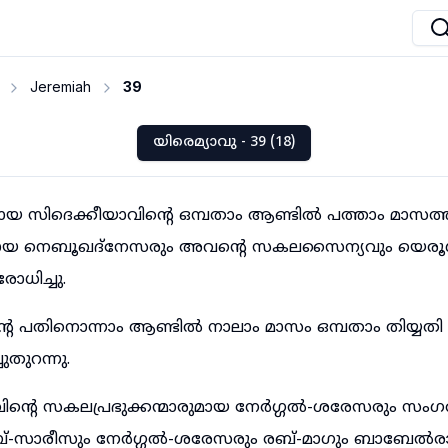
Jeremiah
39
യിരെമ്യാവു - 39 (18)
 സിദെക്കീയാവിന്റെ ഒമ്പതാം ആണ്ടിൽ പത്താം മാസത
 നെബൂഖദ്നേസരും അവന്റെ സകലസൈന്യവും യെരൂശല
ോധിച്ചു.
റെ പതിനൊന്നാം ആണ്ടിൽ നാലാം മാസം ഒമ്പതാം തിയ്യതി 
ുതുറന്നു.
്റെ സകലപ്രഭുക്കന്മാരുമായ നേർഗ്ഗൽ-ശരേസരും സ
്-സാരീസും നേർഗ്ഗൽ-ശരേസരും രബ്-മാഗും ബാബേൽരാ