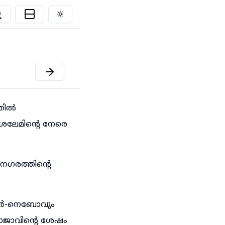
Toggle theme
്തിൽ
േമിന്റെ നേരെ
നഗരത്തിന്റെ
ംഗർ-നെബോവും
ജാവിന്റെ ശേഷം