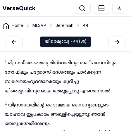
VerseQuick
Togg
Home
MLSVP
Jeremiah
44
യിരെമ്യാവു - 44 (30)
1
മിസ്രയീംദേശത്തു മിഗ്ദോലിലും തഹ്പനേസിലും
നോഫിലും പത്രോസ് ദേശത്തും പാർക്കുന്ന
സകലയെഹൂദന്മാരെയും കുറിച്ചു
യിരെമ്യാവിന്നുണ്ടായ അരുളപ്പാടു എന്തെന്നാൽ:
2
യിസ്രായേലിന്റെ ദൈവമായ സൈന്യങ്ങളുടെ
യഹോവ ഇപ്രകാരം അരുളിച്ചെയ്യുന്നു: ഞാൻ
യെരൂശലേമിന്മേലും