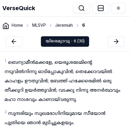
VerseQuick
Togg
Home
MLSVP
Jeremiah
6
യിരെമ്യാവു - 6 (30)
1
ബെന്യാമീൻമക്കളേ, യെരൂശലേമിന്റെ
നടുവിൽനിന്നു ഓടിപ്പോകുവിൻ; തെക്കോവയിൽ
കാഹളം ഊതുവിൻ; ബേത്ത്-ഹക്കേരെമിൽ ഒരു
തീക്കുറി ഉയർത്തുവിൻ; വടക്കു നിന്നു അനർത്ഥവും
മഹാ നാശവും കാണായ്‌വരുന്നു.
2
സുന്ദരിയും സുഖഭോഗിനിയുമായ സീയോൻ
പുത്രിയെ ഞാൻ മുടിച്ചുകളയും.