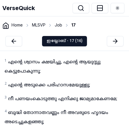
VerseQuick
Togg
Home
MLSVP
Job
17
ഇയ്യോബ് - 17 (16)
1
എന്റെ ശ്വാസം ക്ഷയിച്ചു, എന്റെ ആയുസ്സു
കെട്ടുപോകുന്നു;
2
എന്റെ അടുക്കെ പരിഹാസമേയുള്ളു;
3
നീ പണയംകൊടുത്തു എനിക്കു ജാമ്യമാകേണമേ;
4
ബുദ്ധി തോന്നാതവണ്ണം നീ അവരുടെ ഹൃദയം
അടെച്ചുകളഞ്ഞു;