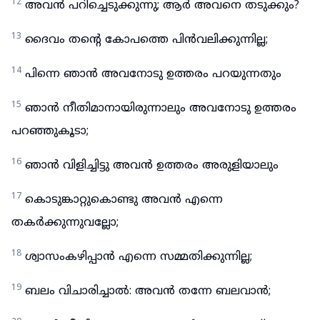
12
അവൻ പറിച്ചെടുക്കുന്നു; ആർ അവനെ തടുക്കും?
13
ദൈവം തന്റെ കോപത്തെ പിൻവലിക്കുന്നില്ല;
14
പിന്നെ ഞാൻ അവനോടു ഉത്തരം പറയുന്നതും
15
ഞാൻ നീതിമാനായിരുന്നാലും അവനോടു ഉത്തരം
പറഞ്ഞുകൂടാ;
16
ഞാൻ വിളിച്ചിട്ടു അവൻ ഉത്തരം അരുളിയാലും
17
കൊടുങ്കാറ്റുകൊണ്ടു അവൻ എന്നെ
തകർക്കുന്നുവല്ലോ;
18
ശ്വാസംകഴിപ്പാൻ എന്നെ സമ്മതിക്കുന്നില്ല;
19
ബലം വിചാരിച്ചാൽ: അവൻ തന്നേ ബലവാൻ;