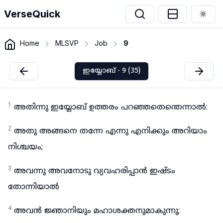
VerseQuick
Togg
Home
MLSVP
Job
9
ഇയ്യോബ് - 9 (35)
1
അതിന്നു ഇയ്യോബ് ഉത്തരം പറഞ്ഞതെന്തെന്നാൽ:
2
അതു അങ്ങനെ തന്നേ എന്നു എനിക്കും അറിയാം
നിശ്ചയം;
3
അവന്നു അവനോടു വ്യവഹരിപ്പാൻ ഇഷ്ടം
തോന്നിയാൽ
4
അവൻ ജ്ഞാനിയും മഹാശക്തനുമാകുന്നു;