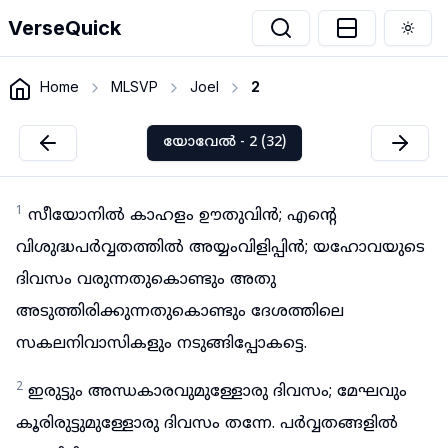
VerseQuick
Togg
Home
MLSVP
Joel
2
യോവേൽ - 2 (32)
1
സീയോനിൽ കാഹളം ഊതുവിൻ; എന്റെ
വിശുദ്ധപർവ്വതത്തിൽ അയ്യംവിളിപ്പിൻ; യഹോവയുടെ
ദിവസം വരുന്നതുകൊണ്ടും അതു
അടുത്തിരിക്കുന്നതുകൊണ്ടും ദേശത്തിലെ
സകലനിവാസികളും നടുങ്ങിപ്പോകട്ടെ.
2
ഇരുട്ടും അന്ധകാരവുമുള്ളോരു ദിവസം; മേഘവും
കൂരിരുട്ടുമുള്ളോരു ദിവസം തന്നേ. പർവ്വതങ്ങളിൽ