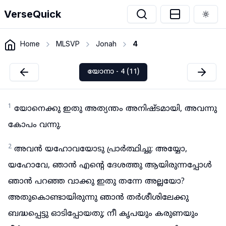
VerseQuick
Togg
Home
MLSVP
Jonah
4
യോനാ - 4 (11)
1
യോനെക്കു ഇതു അത്യന്തം അനിഷ്ടമായി, അവന്നു
കോപം വന്നു.
2
അവൻ യഹോവയോടു പ്രാർത്ഥിച്ചു: അയ്യോ,
യഹോവേ, ഞാൻ എന്റെ ദേശത്തു ആയിരുന്നപ്പോൾ
ഞാൻ പറഞ്ഞ വാക്കു ഇതു തന്നേ അല്ലയോ?
അതുകൊണ്ടായിരുന്നു ഞാൻ തർശീശിലേക്കു
ബദ്ധപ്പെട്ടു ഓടിപ്പോയതു; നീ കൃപയും കരുണയും