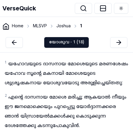
VerseQuick
Togg
Home
MLSVP
Joshua
1
യോശുവ - 1 (18)
1
യഹോവയുടെ ദാസനായ മോശെയുടെ മരണശേഷം
യഹോവ നൂന്റെ മകനായി മോശെയുടെ
ശുശ്രൂഷകനായ യോശുവയോടു അരുളിച്ചെയ്തതു:
2
എന്റെ ദാസനായ മോശെ മരിച്ചു; ആകയാൽ നീയും
ഈ ജനമൊക്കെയും പുറപ്പെട്ടു യോർദ്ദാന്നക്കരെ
ഞാൻ യിസ്രായേൽമക്കൾക്കു കൊടുക്കുന്ന
ദേശത്തേക്കു കടന്നുപോകുവിൻ.