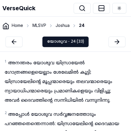
VerseQuick
Togg
Home
MLSVP
Joshua
24
യോശുവ - 24 (33)
1
അനന്തരം യോശുവ യിസ്രായേൽ
ഗോത്രങ്ങളെയെല്ലാം ശേഖേമിൽ കൂട്ടി;
യിസ്രായേലിന്റെ മൂപ്പന്മാരെയും തലവന്മാരെയും
ന്യായാധിപന്മാരെയും പ്രമാണികളെയും വിളിച്ചു;
അവർ ദൈവത്തിന്റെ സന്നിധിയിൽ വന്നുനിന്നു.
2
അപ്പോൾ യോശുവ സർവ്വജനത്തോടും
പറഞ്ഞതെന്തെന്നാൽ: യിസ്രായേലിന്റെ ദൈവമായ