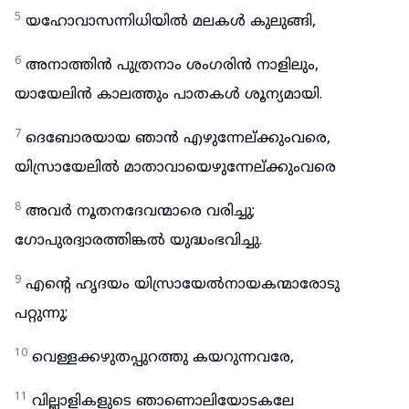
5
യഹോവാസന്നിധിയിൽ മലകൾ കുലുങ്ങി,
6
അനാത്തിൻ പുത്രനാം ശംഗരിൻ നാളിലും,
യായേലിൻ കാലത്തും പാതകൾ ശൂന്യമായി.
7
ദെബോരയായ ഞാൻ എഴുന്നേല്ക്കുംവരെ,
യിസ്രായേലിൽ മാതാവായെഴുന്നേല്ക്കുംവരെ
8
അവർ നൂതനദേവന്മാരെ വരിച്ചു;
ഗോപുരദ്വാരത്തിങ്കൽ യുദ്ധംഭവിച്ചു.
9
എന്റെ ഹൃദയം യിസ്രായേൽനായകന്മാരോടു
പറ്റുന്നു;
10
വെള്ളക്കഴുതപ്പുറത്തു കയറുന്നവരേ,
11
വില്ലാളികളുടെ ഞാണൊലിയോടകലേ