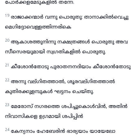
പോർക്കളമേടുകളിൽ തന്നേ.
19
രാജാക്കന്മാർ വന്നു പൊരുതു: താനാക്കിൽവെച്ചു
മെഗിദ്ദോവെള്ളത്തിന്നരികെ
20
ആകാശത്തുനിന്നു നക്ഷത്രങ്ങൾ പൊരുതു അവ
സീസെരയുമായി സ്വഗതികളിൽ പൊരുതു.
21
കീശോൻതോടു പുരാതനനദിയാം കീശോൻതോടു
22
അന്നു വല്ഗിതത്താൽ, ശൂരവല്ഗിതത്താൽ
കുതിരക്കുളമ്പുകൾ ഘട്ടനം ചെയ്തു.
23
മേരോസ് നഗരത്തെ ശപിച്ചുകൊൾവിൻ, അതിൻ
നിവാസികളെ ഉഗ്രമായി ശപിപ്പിൻ
24
കേന്യനാം ഹേബേരിൻ ഭാര്യയാം യായേലോ