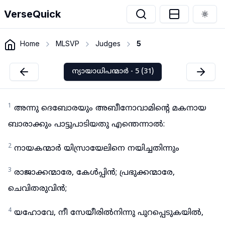
VerseQuick
Togg
Home
MLSVP
Judges
5
ന്യായാധിപന്മാർ - 5 (31)
1
അന്നു ദെബോരയും അബീനോവാമിന്റെ മകനായ
ബാരാക്കും പാട്ടുപാടിയതു എന്തെന്നാൽ:
2
നായകന്മാർ യിസ്രായേലിനെ നയിച്ചതിന്നും
3
രാജാക്കന്മാരേ, കേൾപ്പിൻ; പ്രഭുക്കന്മാരേ,
ചെവിതരുവിൻ;
4
യഹോവേ, നീ സേയീരിൽനിന്നു പുറപ്പെടുകയിൽ,