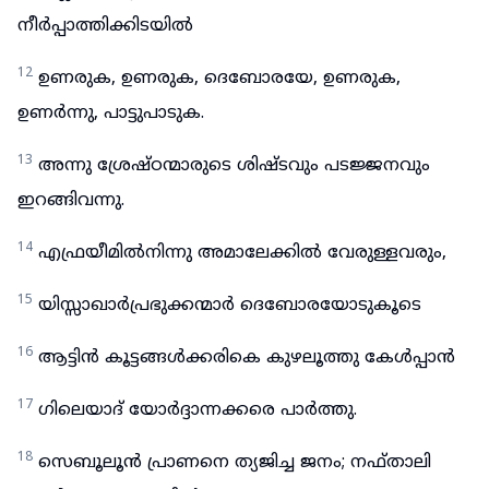
നീർപ്പാത്തിക്കിടയിൽ
12
ഉണരുക, ഉണരുക, ദെബോരയേ, ഉണരുക,
ഉണർന്നു, പാട്ടുപാടുക.
13
അന്നു ശ്രേഷ്ഠന്മാരുടെ ശിഷ്ടവും പടജ്ജനവും
ഇറങ്ങിവന്നു.
14
എഫ്രയീമിൽനിന്നു അമാലേക്കിൽ വേരുള്ളവരും,
15
യിസ്സാഖാർപ്രഭുക്കന്മാർ ദെബോരയോടുകൂടെ
16
ആട്ടിൻ കൂട്ടങ്ങൾക്കരികെ കുഴലൂത്തു കേൾപ്പാൻ
17
ഗിലെയാദ് യോർദ്ദാന്നക്കരെ പാർത്തു.
18
സെബൂലൂൻ പ്രാണനെ ത്യജിച്ച ജനം; നഫ്താലി