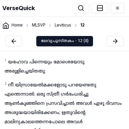
VerseQuick
Togg
Home
MLSVP
Leviticus
12
ലേവ്യപുസ്തകം - 12 (8)
1
യഹോവ പിന്നെയും മോശെയോടു
അരുളിച്ചെയ്തതു:
2
നീ യിസ്രായേൽമക്കളോടു പറയേണ്ടതു
എന്തെന്നാൽ: ഒരു സ്ത്രീ ഗർഭംധരിച്ചു
ആൺകുഞ്ഞിനെ പ്രസവിച്ചാൽ അവൾ ഏഴു ദിവസം
അശുദ്ധയായിരിക്കേണം; ഋതുവിന്റെ
മാലിന്യകാലത്തെന്നപോലെ അവൾ