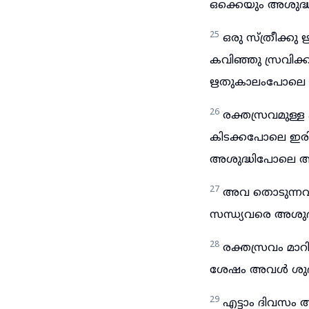
ഒക്കെയും അശുദ്ധ
25
ഒരു സ്ത്രീക്
കവിഞ്ഞു സ്രവിക
ഋതുകാലംപോലെ ഇ
26
രക്തസ്രവമുള്
കിടക്കപോലെ ഇര
അശുദ്ധിപോലെ അശ
27
അവ തൊടുന്നവന
സന്ധ്യവരെ അശുദ
28
രക്തസ്രവം മാ
ശേഷം അവൾ ശുദ്ധ
29
എട്ടാം ദിവസം