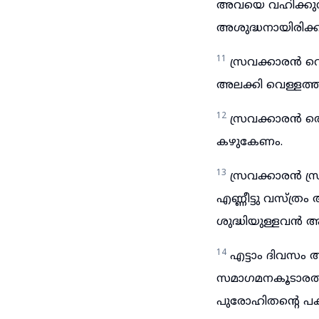
അവയെ വഹിക്കുന്
അശുദ്ധനായിരിക്
11
സ്രവക്കാരൻ 
അലക്കി വെള്ളത്
12
സ്രവക്കാരൻ തൊ
കഴുകേണം.
13
സ്രവക്കാരൻ സ
എണ്ണീട്ടു വസ്ത
ശുദ്ധിയുള്ളവൻ 
14
എട്ടാം ദിവസം
സമാഗമനകൂടാരത്
പുരോഹിതന്റെ പ