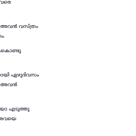
യവരെ
 അവൻ വസ്ത്രം
ം.
ളംകൊണ്ടു
്നായി ഏഴുദിവസം
ാൽ അവൻ
യോ എടുത്തു
ു അവയെ