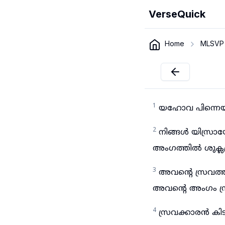
VerseQuick
Home
MLSVP
1
യഹോവ പിന്നെ
2
നിങ്ങൾ യിസ്രാ
അംഗത്തിൽ ശുക്
3
അവന്റെ സ്രവത്ത
അവന്റെ അംഗം സ്
4
സ്രവക്കാരൻ കി