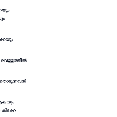
െയും
ും
ക്കയും
 വെള്ളത്തിൽ
 തൊടുന്നവൻ
ആകയും
കിടക്ക