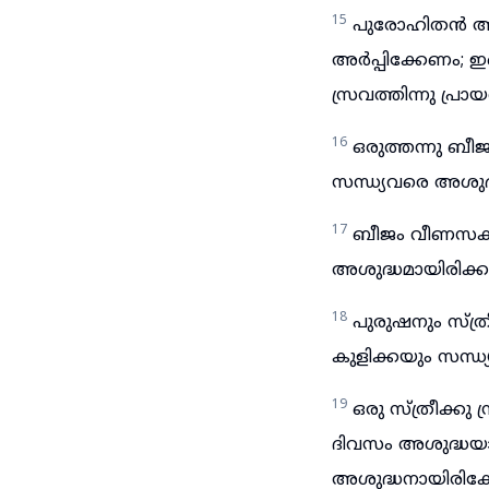
15
പുരോഹിതൻ അവയ
അർപ്പിക്കേണം;
സ്രവത്തിന്നു പ്രാ
16
ഒരുത്തന്നു ബ
സന്ധ്യവരെ അശു
17
ബീജം വീണസകല
അശുദ്ധമായിരിക്
18
പുരുഷനും സ്ത
കുളിക്കയും സന്ധ
19
ഒരു സ്ത്രീക്
ദിവസം അശുദ്ധയാ
അശുദ്ധനായിരിക്