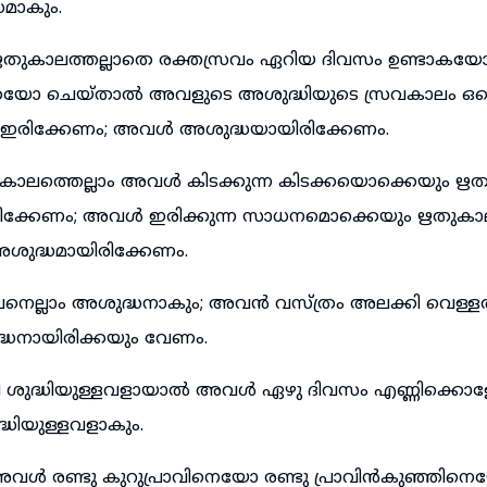
മാകും.
കു ഋതുകാലത്തല്ലാതെ രക്തസ്രവം ഏറിയ ദിവസം ഉണ്ടാക
്കയോ ചെയ്താൽ അവളുടെ അശുദ്ധിയുടെ സ്രവകാലം ഒക
രിക്കേണം; അവൾ അശുദ്ധയായിരിക്കേണം.
ള കാലത്തെല്ലാം അവൾ കിടക്കുന്ന കിടക്കയൊക്കെയും ഋ
ിക്കേണം; അവൾ ഇരിക്കുന്ന സാധനമൊക്കെയും ഋതുകാ
ുദ്ധമായിരിക്കേണം.
െല്ലാം അശുദ്ധനാകും; അവൻ വസ്ത്രം അലക്കി വെള്ളത
്ധനായിരിക്കയും വേണം.
റി ശുദ്ധിയുള്ളവളായാൽ അവൾ ഏഴു ദിവസം എണ്ണിക്കൊള
ിയുള്ളവളാകും.
 അവൾ രണ്ടു കുറുപ്രാവിനെയോ രണ്ടു പ്രാവിൻകുഞ്ഞിനെ