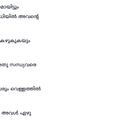
യിട്ടും
ിധിയിൽ അവന്റെ
 കഴുകുകയും
തു സന്ധ്യവരെ
രും വെള്ളത്തിൽ
നാൽ അവൾ ഏഴു