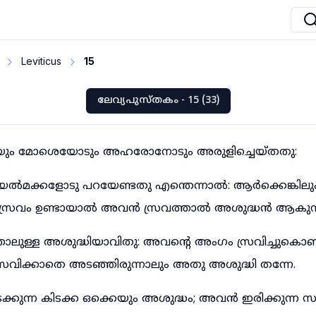
Leviticus
15
ലേവ്യപുസ്തകം - 15 (33)
യും മോശെയോടും അഹരോനോടും അരുളിച്ചെയ്തതു:
യേൽമക്കളോടു പറയേണ്ടതു എന്തെന്നാൽ: ആർക്കെങ്കിലും
ലസ്രവം ഉണ്ടായാൽ അവൻ സ്രവത്താൽ അശുദ്ധൻ ആകുന്ന
ാലുള്ള അശുദ്ധിയാവിതു: അവന്റെ അംഗം സ്രവിച്ചുകൊണ്ട
രവിക്കാതെ അടഞ്ഞിരുന്നാലും അതു അശുദ്ധി തന്നേ.
ടക്കുന്ന കിടക്ക ഒക്കെയും അശുദ്ധം; അവൻ ഇരിക്കുന്