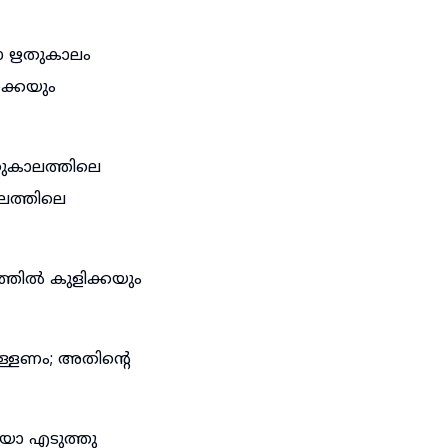
യോ ഋതുകാലം
്കെയും
തുകാലത്തിലെ
ലത്തിലെ
്തിൽ കുളിക്കയും
്ളേണം; അതിന്റെ
യോ എടുത്തു