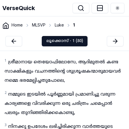
VerseQuick
Togg
Home
MLSVP
Luke
1
ലൂക്കൊസ് - 1 (80)
1
ശ്രീമാനായ തെയോഫിലോസേ, ആദിമുതൽ കണ്ട
സാക്ഷികളും വചനത്തിന്റെ ശുശ്രൂഷകന്മാരുമായവർ
നമ്മെ ഭരമേല്പിച്ചതുപോലെ,
2
നമ്മുടെ ഇടയിൽ പൂർണ്ണമായി പ്രമാണിച്ചു വരുന്ന
കാര്യങ്ങളെ വിവരിക്കുന്ന ഒരു ചരിത്രം ചമെപ്പാൻ
പലരും തുനിഞ്ഞിരിക്കകൊണ്ടു,
3
നിനക്കു ഉപദേശം ലഭിച്ചിരിക്കുന്ന വാർത്തയുടെ