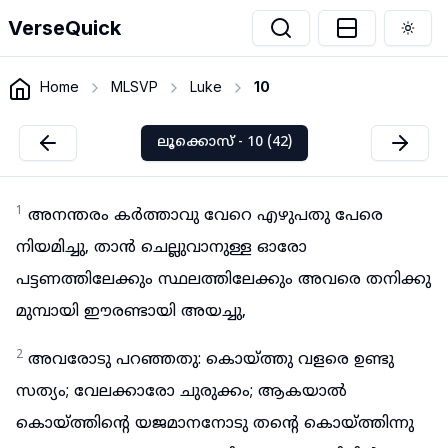
VerseQuick
Togg
Home
MLSVP
Luke
10
ലൂക്കൊസ് - 10 (42)
1
അനന്തരം കർത്താവു വേറെ എഴുപതു പേരെ
നിയമിച്ചു, താൻ ചെല്ലുവാനുള്ള ഓരോ
പട്ടണത്തിലേക്കും സ്ഥലത്തിലേക്കും അവരെ തനിക്കു
മുമ്പായി ഈരണ്ടായി അയച്ചു,
2
അവരോടു പറഞ്ഞതു: കൊയ്ത്തു വളരെ ഉണ്ടു
സത്യം; വേലക്കാരോ ചുരുക്കം; ആകയാൽ
കൊയ്ത്തിന്റെ യജമാനനോടു തന്റെ കൊയ്ത്തിന്നു