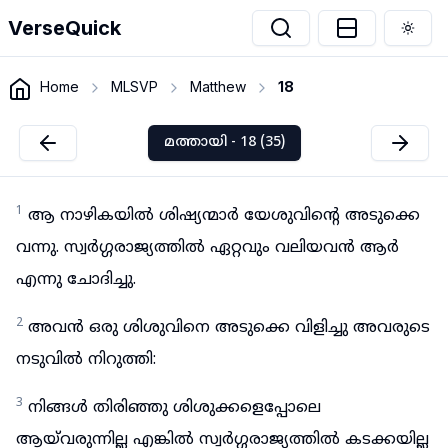
VerseQuick
Togg
Home
MLSVP
Matthew
18
മത്തായി - 18 (35)
1
ആ നാഴികയിൽ ശിഷ്യന്മാർ യേശുവിന്റെ അടുക്കെ
വന്നു. സ്വർഗ്ഗരാജ്യത്തിൽ ഏറ്റവും വലിയവൻ ആർ
എന്നു ചോദിച്ചു.
2
അവൻ ഒരു ശിശുവിനെ അടുക്കെ വിളിച്ചു അവരുടെ
നടുവിൽ നിറുത്തി:
3
നിങ്ങൾ തിരിഞ്ഞു ശിശുക്കളെപ്പോലെ
ആയ്‌വരുന്നില്ല എങ്കിൽ സ്വർഗ്ഗരാജ്യത്തിൽ കടക്കയില്ല