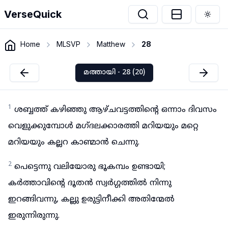
VerseQuick
Togg
Home
MLSVP
Matthew
28
മത്തായി - 28 (20)
1
ശബ്ബത്ത് കഴിഞ്ഞു ആഴ്ചവട്ടത്തിന്റെ ഒന്നാം ദിവസം
വെളുക്കുമ്പോൾ മഗ്ദലക്കാരത്തി മറിയയും മറ്റെ
മറിയയും കല്ലറ കാണ്മാൻ ചെന്നു.
2
പെട്ടെന്നു വലിയോരു ഭൂകമ്പം ഉണ്ടായി;
കർത്താവിന്റെ ദൂതൻ സ്വർഗ്ഗത്തിൽ നിന്നു
ഇറങ്ങിവന്നു, കല്ലു ഉരുട്ടിനീക്കി അതിന്മേൽ
ഇരുന്നിരുന്നു.