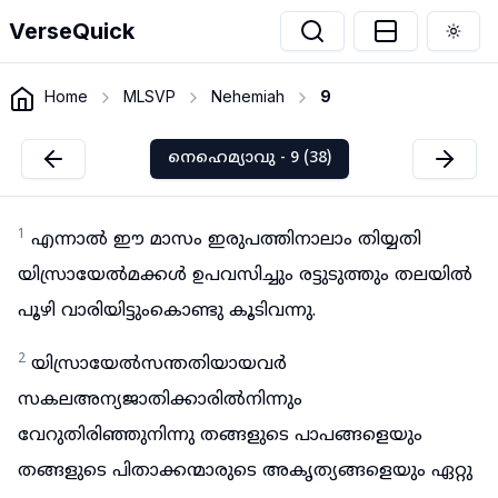
VerseQuick
Togg
Home
MLSVP
Nehemiah
9
നെഹെമ്യാവു - 9 (38)
1
എന്നാൽ ഈ മാസം ഇരുപത്തിനാലാം തിയ്യതി
യിസ്രായേൽമക്കൾ ഉപവസിച്ചും രട്ടുടുത്തും തലയിൽ
പൂഴി വാരിയിട്ടുംകൊണ്ടു കൂടിവന്നു.
2
യിസ്രായേൽസന്തതിയായവർ
സകലഅന്യജാതിക്കാരിൽനിന്നും
വേറുതിരിഞ്ഞുനിന്നു തങ്ങളുടെ പാപങ്ങളെയും
തങ്ങളുടെ പിതാക്കന്മാരുടെ അകൃത്യങ്ങളെയും ഏറ്റു