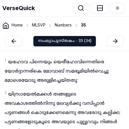
VerseQuick
Togg
Home
MLSVP
Numbers
35
സംഖ്യാപുസ്തകം - 35 (34)
1
യഹോവ പിന്നെയും യെരീഹോവിന്നെതിരെ
യോർദ്ദാന്നരികെ മോവാബ് സമഭൂമിയിൽവെച്ചു
മോശെയോടു അരുളിച്ചെയ്തതു:
2
യിസ്രായേൽമക്കൾ തങ്ങളുടെ
അവകാശത്തിൽനിന്നു ലേവ്യർക്കു വസിപ്പാൻ
പട്ടണങ്ങൾ കൊടുക്കേണമെന്നു അവരോടു കല്പിക്ക;
പട്ടണങ്ങളോടുകൂടെ അവയുടെ പുല്പുറവും നിങ്ങൾ